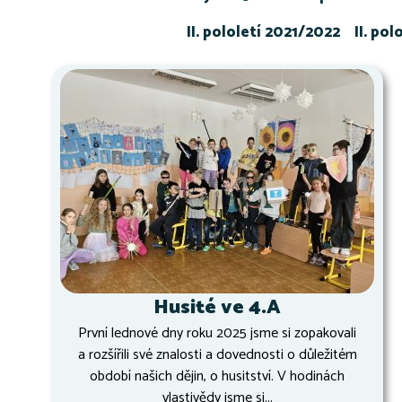
II. pololetí 2021/2022
II. po
Husité ve 4.A
První lednové dny roku 2025 jsme si zopakovali
a rozšířili své znalosti a dovednosti o důležitém
období našich dějin, o husitství. V hodinách
vlastivědy jsme si...