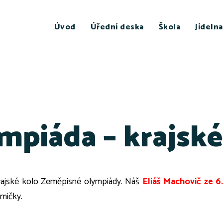
Úvod
Úřední deska
Škola
Jídelna
piáda – krajské
rajské kolo Zeměpisné olympiády. Náš
Eliáš Machovič ze 6
smičky.