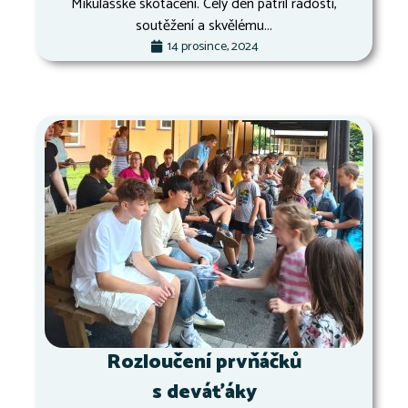
Mikulášské skotačení. Celý den patřil radosti,
soutěžení a skvělému...
14 prosince, 2024
Rozloučení prvňáčků
s deváťáky