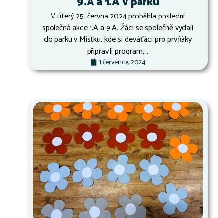
9.A a 1.A v parku
V úterý 25. června 2024 proběhla poslední
společná akce 1.A a 9.A. Žáci se společně vydali
do parku v Místku, kde si deváťáci pro prvňáky
připravili program,...
1 července, 2024