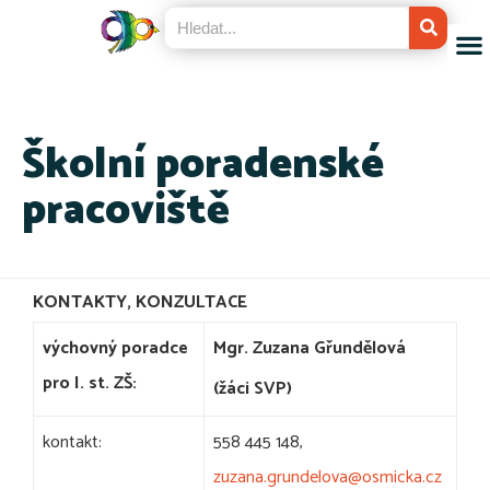
Školní poradenské
pracoviště
KONTAKTY, KONZULTACE
výchovný poradce
Mgr. Zuzana Gřundělová
pro I. st. ZŠ:
(žáci SVP)
kontakt:
558 445 148,
zuzana.grundelova@osmicka.cz