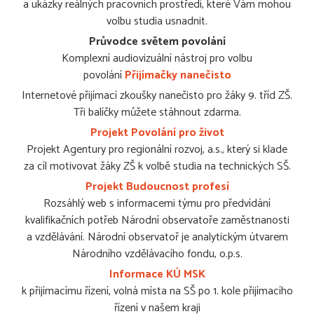
a ukázky reálných pracovních prostředí, které Vám mohou
volbu studia usnadnit.
Průvodce světem povolání
Komplexní audiovizuální nástroj pro volbu
povolání
Přijímačky nanečisto
Internetové přijímací zkoušky nanečisto pro žáky 9. tříd ZŠ.
Tři balíčky můžete stáhnout zdarma.
Projekt Povolání pro život
Projekt Agentury pro regionální rozvoj, a.s., který si klade
za cíl motivovat žáky ZŠ k volbě studia na technických SŠ.
Projekt Budoucnost profesí
Rozsáhlý web s informacemi týmu pro předvídání
kvalifikačních potřeb Národní observatoře zaměstnanosti
a vzdělávání. Národní observatoř je analytickým útvarem
Národního vzdělávacího fondu, o.p.s.
Informace KÚ MSK
k přijímacímu řízení, volná místa na SŠ po 1. kole přijímacího
řízení v našem kraji