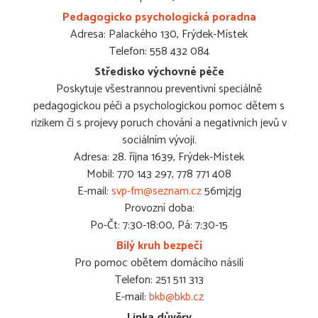
Pedagogicko psychologická poradna
Adresa: Palackého 130, Frýdek-Místek
Telefon: 558 432 084
Středisko výchovné péče
Poskytuje všestrannou preventivní speciálně
pedagogickou péči a psychologickou pomoc dětem s
rizikem či s projevy poruch chování a negativních jevů v
sociálním vývoji.
Adresa: 28. října 1639, Frýdek-Místek
Mobil: 770 143 297, 778 771 408
E-mail:
svp-fm@seznam.cz
56mjzjg
Provozní doba:
Po-Čt: 7:30-18:00, Pá: 7:30-15
Bílý kruh bezpečí
Pro pomoc obětem domácího násilí
Telefon: 251 511 313
E-mail:
bkb@bkb.cz
Linka důvěry