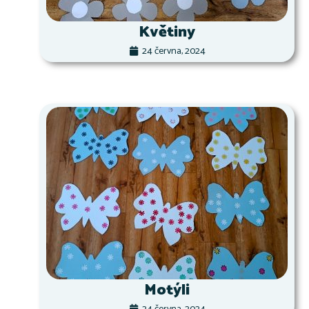
Květiny
24 června, 2024
Motýli