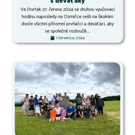
s deváťáky
Ve čtvrtek 27. června 2024 se druhou vyučovací
hodinu naposledy na Osmičce sešli na školním
dvoře všichni přítomní prvňáčci a deváťáci, aby
se společně rozloučili....
1 července, 2024