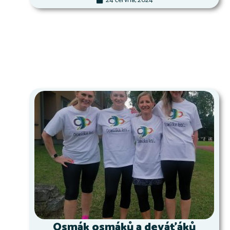
24 června, 2024
Osmák osmáků a deváťáků