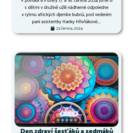
V pondělí a v úterý 17. a 18. června 2024 jsme si
s dětmi v družině užili nádherné odpoledne
v rytmu afrických djembe bubnů, pod vedením
paní asistentky Hanky Hřivňákové....
23 června, 2024
Den zdraví šesťáků a sedmáků