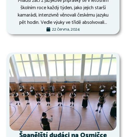
Mladší žáci z jazykové přípravky se v letošním
školním roce každý týden, jako jejich starší
kamarádi, intenzivně věnovali českému jazyku
pět hodin. Vedle výuky ve třídě absolvovali...
22 června, 2024
Španělští dudáci na Osmičce