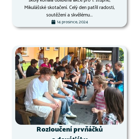
školy konala oblíbená akce pro 1. stupně,
Mikulášské skotačení. Celý den patřil radosti,
soutěžení a skvělému...
14 prosince, 2024
Rozloučení prvňáčků