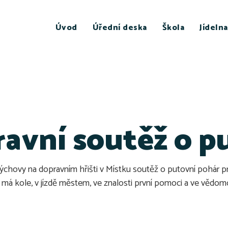
Úvod
Úřední deska
Škola
Jídelna
ravní soutěž o p
výchovy na dopravním hřišti v Místku soutěž o putovní pohár p
sti má kole, v jízdě městem, ve znalosti první pomoci a ve věd