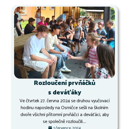
Rozloučení prvňáčků
s deváťáky
Ve čtvrtek 27. června 2024 se druhou vyučovací
hodinu naposledy na Osmičce sešli na školním
dvoře všichni přítomní prvňáčci a deváťáci, aby
se společně rozloučili....
1 července, 2024