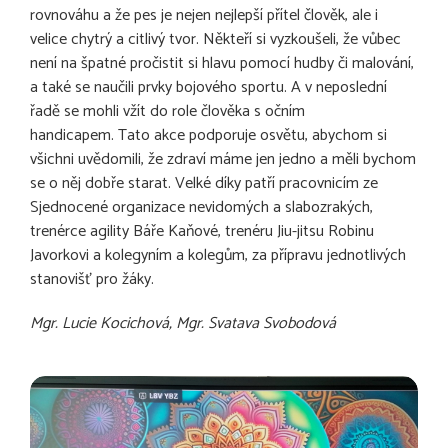
rovnováhu a že pes je nejen nejlepší přítel člověk, ale i
velice chytrý a citlivý tvor. Někteří si vyzkoušeli, že vůbec
není na špatné pročistit si hlavu pomocí hudby či malování,
a také se naučili prvky bojového sportu. A v neposlední
řadě se mohli vžít do role člověka s očním
handicapem. Tato akce podporuje osvětu, abychom si
všichni uvědomili, že zdraví máme jen jedno a měli bychom
se o něj dobře starat. Velké díky patří pracovnicím ze
Sjednocené organizace nevidomých a slabozrakých,
trenérce agility Báře Kaňové, trenéru Jiu-jitsu Robinu
Javorkovi a kolegyním a kolegům, za přípravu jednotlivých
stanovišť pro žáky.
Mgr. Lucie Kocichová, Mgr. Svatava Svobodová