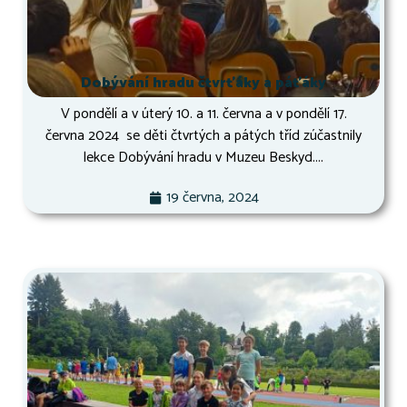
Dobývání hradu čtvrťáky a páťáky
V pondělí a v úterý 10. a 11. června a v pondělí 17.
června 2024 se děti čtvrtých a pátých tříd zúčastnily
lekce Dobývání hradu v Muzeu Beskyd....
19 června, 2024