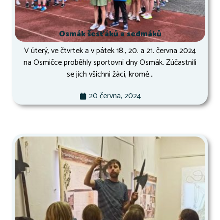
Osmák šesťáků a sedmáků
V úterý, ve čtvrtek a v pátek 18., 20. a 21. června 2024
na Osmičce proběhly sportovní dny Osmák. Zúčastnili
se jich všichni žáci, kromě...
20 června, 2024