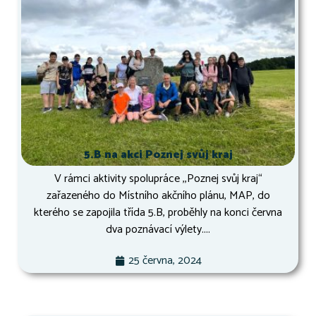
5.B na akci Poznej svůj kraj
V rámci aktivity spolupráce ,,Poznej svůj kraj“
zařazeného do Místního akčního plánu, MAP, do
kterého se zapojila třída 5.B, proběhly na konci června
dva poznávací výlety....
25 června, 2024