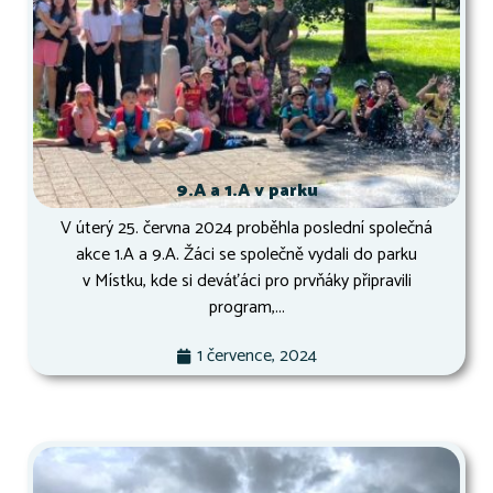
9.A a 1.A v parku
V úterý 25. června 2024 proběhla poslední společná
akce 1.A a 9.A. Žáci se společně vydali do parku
v Místku, kde si deváťáci pro prvňáky připravili
program,...
1 července, 2024