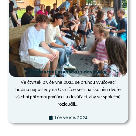
Rozloučení prvňáčků s deváťáky
Ve čtvrtek 27. června 2024 se druhou vyučovací
hodinu naposledy na Osmičce sešli na školním dvoře
všichni přítomní prvňáčci a deváťáci, aby se společně
rozloučili....
1 července, 2024