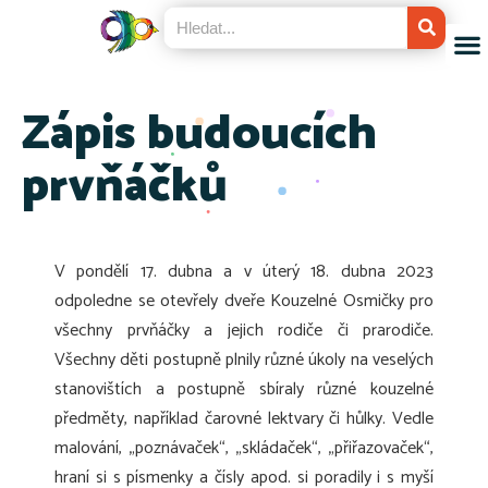
Zápis budoucích
prvňáčků
V pondělí 17. dubna a v úterý 18. dubna 2023
odpoledne se otevřely dveře Kouzelné Osmičky pro
všechny prvňáčky a jejich rodiče či prarodiče.
Všechny děti postupně plnily různé úkoly na veselých
stanovištích a postupně sbíraly různé kouzelné
předměty, například čarovné lektvary či hůlky. Vedle
malování, „poznávaček“, „skládaček“, „přiřazovaček“,
hraní si s písmenky a čísly apod. si poradily i s myší