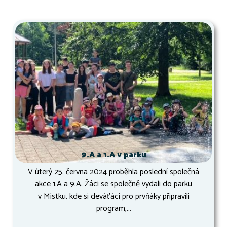
9.A a 1.A v parku
V úterý 25. června 2024 proběhla poslední společná
akce 1.A a 9.A. Žáci se společně vydali do parku
v Místku, kde si deváťáci pro prvňáky připravili
program,...