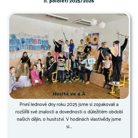
II. pololetí 2025/2026
Husité ve 4.A
První lednové dny roku 2025 jsme si zopakovali a
rozšířili své znalosti a dovednosti o důležitém období
našich dějin, o husitství. V hodinách vlastivědy jsme
si...