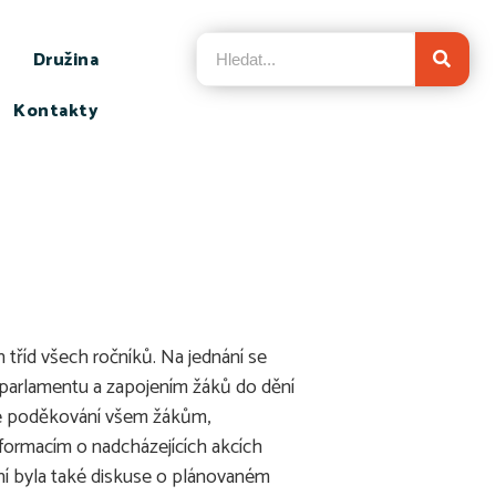
Družina
Kontakty
 tříd všech ročníků. Na jednání se
m parlamentu a zapojením žáků do dění
aké poděkování všem žákům,
informacím o nadcházejících akcích
ání byla také diskuse o plánovaném