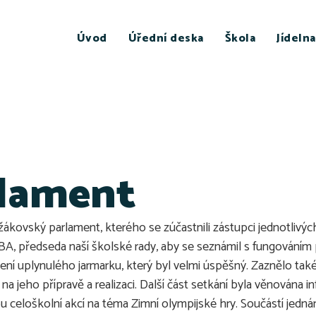
Úvod
Úřední deska
Škola
Jídelna
rlament
ákovský parlament, kterého se zúčastnili zástupci jednotlivých
MBA, předseda naší školské rady, aby se seznámil s fungování
ení uplynulého jarmarku, který byl velmi úspěšný. Zaznělo t
na jeho přípravě a realizaci. Další část setkání byla věnována 
ou celoškolní akcí na téma Zimní olympijské hry. Součástí jedn