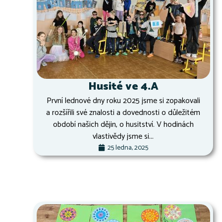
Husité ve 4.A
První lednové dny roku 2025 jsme si zopakovali
a rozšířili své znalosti a dovednosti o důležitém
období našich dějin, o husitství. V hodinách
vlastivědy jsme si...
25 ledna, 2025