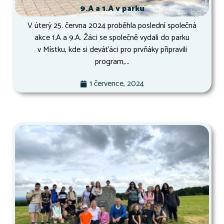
9.A a 1.A v parku
V úterý 25. června 2024 proběhla poslední společná
akce 1.A a 9.A. Žáci se společně vydali do parku
v Místku, kde si deváťáci pro prvňáky připravili
program,...
1 července, 2024