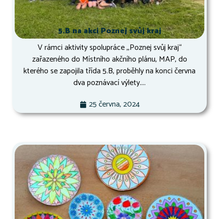
5.B na akci Poznej svůj kraj
V rámci aktivity spolupráce ,,Poznej svůj kraj“
zařazeného do Místního akčního plánu, MAP, do
kterého se zapojila třída 5.B, proběhly na konci června
dva poznávací výlety....
25 června, 2024