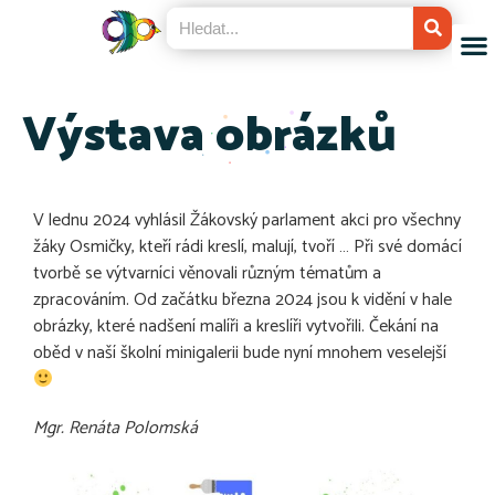
Výstava obrázků
V lednu 2024 vyhlásil Žákovský parlament akci pro všechny
žáky Osmičky, kteří rádi kreslí, malují, tvoří … Při své domácí
tvorbě se výtvarníci věnovali různým tématům a
zpracováním. Od začátku března 2024 jsou k vidění v hale
obrázky, které nadšení malíři a kreslíři vytvořili. Čekání na
oběd v naší školní minigalerii bude nyní mnohem veselejší
Mgr. Renáta Polomská