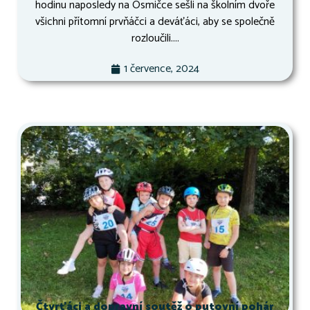
hodinu naposledy na Osmičce sešli na školním dvoře
všichni přítomní prvňáčci a deváťáci, aby se společně
rozloučili....
1 července, 2024
Čtvrťáci a dopravní soutěž o putovní pohár