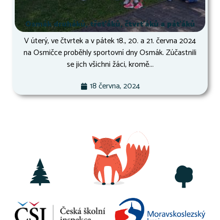
Osmák druháků, třeťáků, čtvrťáků a páťáků
V úterý, ve čtvrtek a v pátek 18., 20. a 21. června 2024
na Osmičce proběhly sportovní dny Osmák. Zúčastnili
se jich všichni žáci, kromě...
18 června, 2024