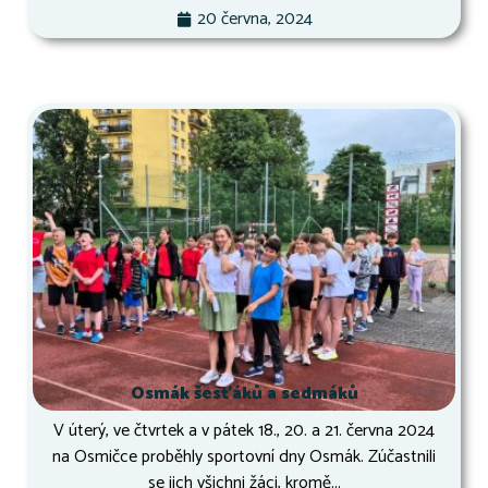
20 června, 2024
Osmák šesťáků a sedmáků
V úterý, ve čtvrtek a v pátek 18., 20. a 21. června 2024
na Osmičce proběhly sportovní dny Osmák. Zúčastnili
se jich všichni žáci, kromě...