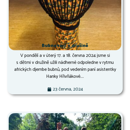
Bubnování v družině
V pondělí a v úterý 17. a 18. června 2024 jsme si
s dětmi v družině užili nádherné odpoledne v rytmu
afrických djembe bubnů, pod vedením paní asistentky
Hanky Hřivňákové....
23 června, 2024