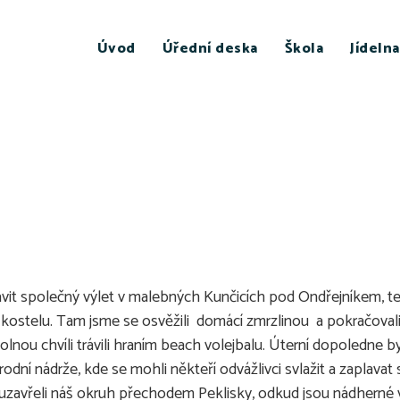
Úvod
Úřední deska
Škola
Jídelna
rávit společný výlet v malebných Kunčicích pod Ondřejníkem, te
u kostelu. Tam jsme se osvěžili domácí zmrzlinou a pokračova
olnou chvíli trávili hraním beach volejbalu. Úterní dopoledne 
dní nádrže, kde se mohli někteří odvážlivci svlažit a zaplavat
zavřeli náš okruh přechodem Peklisky, odkud jsou nádherné vý