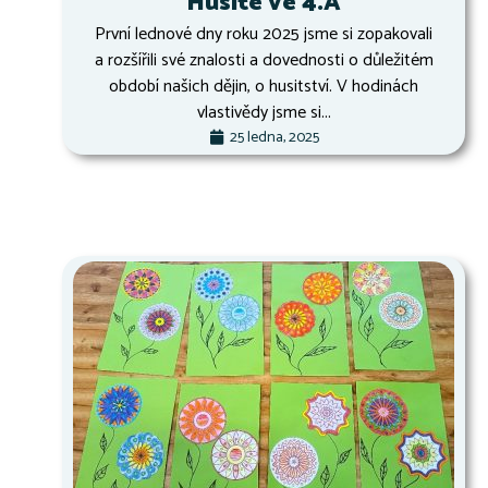
Husité ve 4.A
První lednové dny roku 2025 jsme si zopakovali
a rozšířili své znalosti a dovednosti o důležitém
období našich dějin, o husitství. V hodinách
vlastivědy jsme si...
25 ledna, 2025