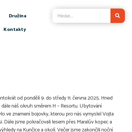
Družina
Kontakty
ntokrát od pondělí 9. do středy 11. června 2025. Hned
li dále náš okruh směrem H – Resortu. Ubytování
bylo ve znamení bojovky, kterou pro nás vymyslel Vojta
 si. Dále jsme pokračovali lesem přes Maralův kopec a
hledy na Kunčice a okolí. Večer jsme zakončili noční