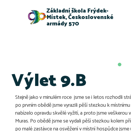
Základní škola Frýdek-
Místek, Československé
armády 570
Výlet 9.B
Stejně jako v minulém roce jsme se i letos rozhodli st
po prvním obědě jsme vyrazili pěší stezkou k místním
nabízelo opravdu skvělé vyžití, a proto jsme veškerou v
Muras. Po obědě jsme se vydali pěší stezkou kolem příro
po malé zastávce na osvěžení v místní hospůdce jsme u