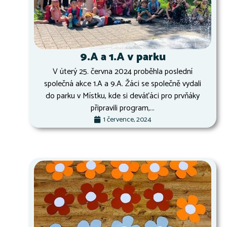
9.A a 1.A v parku
V úterý 25. června 2024 proběhla poslední
společná akce 1.A a 9.A. Žáci se společně vydali
do parku v Místku, kde si deváťáci pro prvňáky
připravili program,...
1 července, 2024