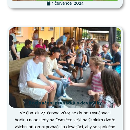
1 července, 2024
Rozloučení prvňáčků s deváťáky
Ve čtvrtek 27. června 2024 se druhou vyučovací
hodinu naposledy na Osmičce sešli na školním dvoře
všichni přítomní prvňáčci a deváťáci, aby se společně