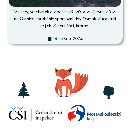
Osmák druháků, třeťáků, čtvrťáků a páťáků
V úterý, ve čtvrtek a v pátek 18., 20. a 21. června 2024
na Osmičce proběhly sportovní dny Osmák. Zúčastnili
se jich všichni žáci, kromě...
18 června, 2024