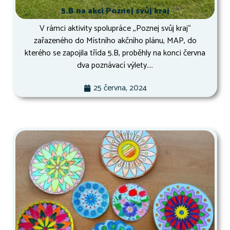
5.B na akci Poznej svůj kraj
V rámci aktivity spolupráce ,,Poznej svůj kraj“
zařazeného do Místního akčního plánu, MAP, do
kterého se zapojila třída 5.B, proběhly na konci června
dva poznávací výlety....
25 června, 2024