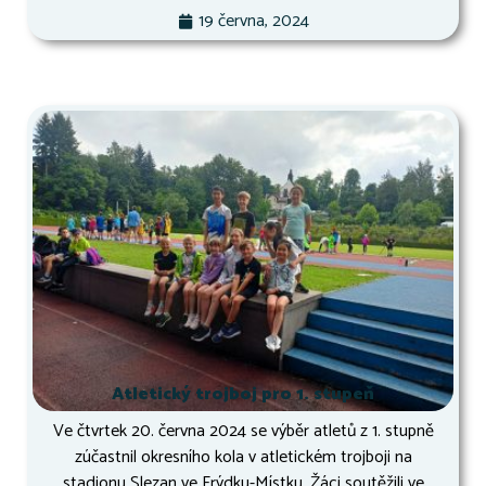
19 června, 2024
Atletický trojboj pro 1. stupeň
Ve čtvrtek 20. června 2024 se výběr atletů z 1. stupně
zúčastnil okresního kola v atletickém trojboji na
stadionu Slezan ve Frýdku-Místku. Žáci soutěžili ve