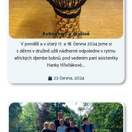
Bubnování v družině
V pondělí a v úterý 17. a 18. června 2024 jsme si
s dětmi v družině užili nádherné odpoledne v rytmu
afrických djembe bubnů, pod vedením paní asistentky
Hanky Hřivňákové....
23 června, 2024