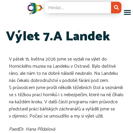
Výlet 7.A Landek
V pátek 15. května 2026 jsme se vydali na výlet do
Hornického muzea na Landeku v Ostravě. Bylo deštivé
ráno, ale nám to na dobré náladě neubralo. Na Landeku
nás čekalo dobrodružství v podobě fárání pod zem.
S průvodcem jsme prošli několik těžebních štol a seznámili
se s těžkou prací horníků i s nebezpečím, které na ně číhalo
na každém kroku. V další části programu nám průvodce
představil práci báňských záchranářů a vyřádili jsme se
v dýmnici. Počasí se umoudřilo a my si výlet užili.
PaedDr. Hana Přidalová