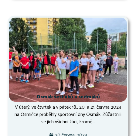
Osmák šesťáků a sedmáků
V úterý, ve čtvrtek a v pátek 18., 20. a 21. června 2024
na Osmičce proběhly sportovní dny Osmák. Zúčastnili
se jich všichni žáci, kromě...
20 června, 2024