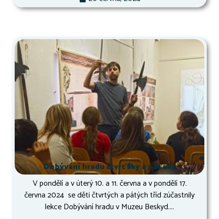
Dobývání hradu čtvrťáky a páťáky
V pondělí a v úterý 10. a 11. června a v pondělí 17.
června 2024 se děti čtvrtých a pátých tříd zúčastnily
lekce Dobývání hradu v Muzeu Beskyd....