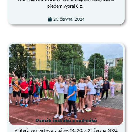
předem vybral 6 z...
20 června, 2024
Osmák šesťáků a sedmáků
V úterý, ve čtvrtek a v pátek 18., 20. a 21. června 2024