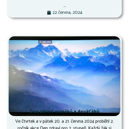
...
22 června, 2024
Den zdraví osmáků a deváťáků
Ve čtvrtek a v pátek 20. a 21. června 2024 proběhl 2.
ročník akce Den zdraví pro 2. stupeň. Každý žák si