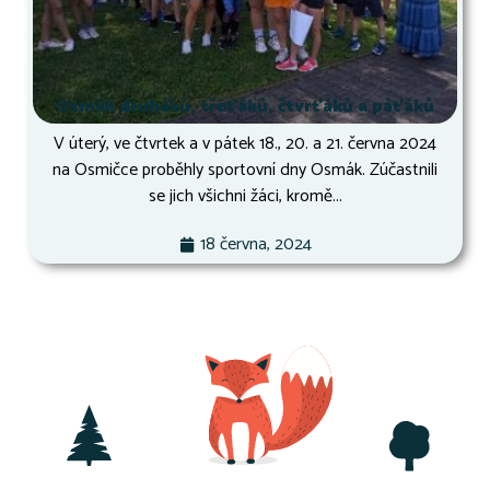
Osmák druháků, třeťáků, čtvrťáků a páťáků
V úterý, ve čtvrtek a v pátek 18., 20. a 21. června 2024
na Osmičce proběhly sportovní dny Osmák. Zúčastnili
se jich všichni žáci, kromě...
18 června, 2024