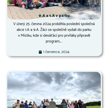
9.A a 1.A v parku
V úterý 25. června 2024 proběhla poslední společná
akce 1.A a 9.A. Žáci se společně vydali do parku
v Místku, kde si deváťáci pro prvňáky připravili
program,...
1 července, 2024