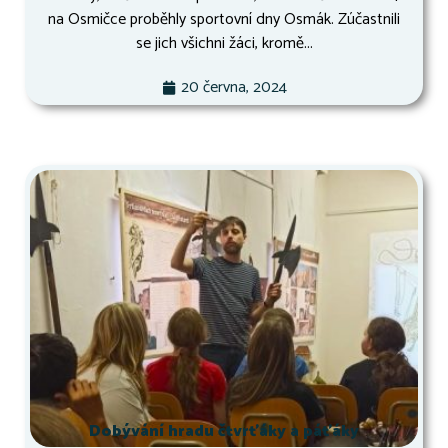
na Osmičce proběhly sportovní dny Osmák. Zúčastnili
se jich všichni žáci, kromě...
20 června, 2024
Dobývání hradu čtvrťáky a páťáky