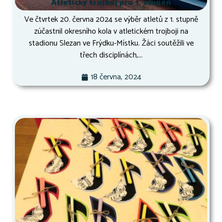
Atletický trojboj pro 1. stupeň
Ve čtvrtek 20. června 2024 se výběr atletů z 1. stupně
zúčastnil okresního kola v atletickém trojboji na
stadionu Slezan ve Frýdku-Místku. Žáci soutěžili ve
třech disciplínách,...
18 června, 2024