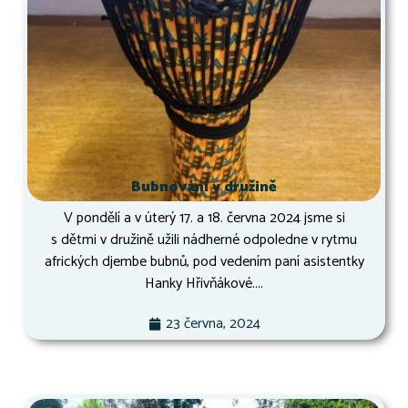
Bubnování v družině
V pondělí a v úterý 17. a 18. června 2024 jsme si
s dětmi v družině užili nádherné odpoledne v rytmu
afrických djembe bubnů, pod vedením paní asistentky
Hanky Hřivňákové....
23 června, 2024