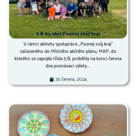
5.B na akci Poznej svůj kraj
V rámci aktivity spolupráce ,,Poznej svůj kraj“
zařazeného do Místního akčního plánu, MAP, do
kterého se zapojila třída 5.B, proběhly na konci června
dva poznávací výlety....
25 června, 2024