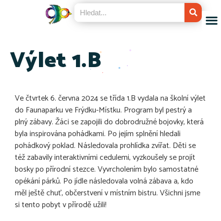
Výlet 1.B
Ve čtvrtek 6. června 2024 se třída 1.B vydala na školní výlet
do Faunaparku ve Frýdku-Místku. Program byl pestrý a
plný zábavy. Žáci se zapojili do dobrodružné bojovky, která
byla inspirována pohádkami. Po jejím splnění hledali
pohádkový poklad. Následovala prohlídka zvířat. Děti se
též zabavily interaktivními cedulemi, vyzkoušely se projít
bosky po přírodní stezce. Vyvrcholením bylo samostatné
opékání párků. Po jídle následovala volná zábava a, kdo
měl ještě chuť, občerstvení v místním bistru. Všichni jsme
si tento pobyt v přírodě užili!