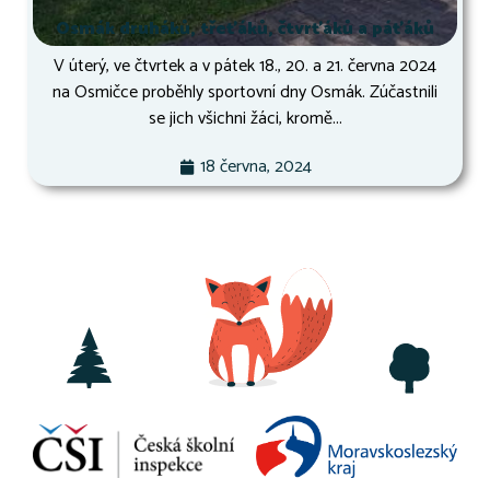
Osmák druháků, třeťáků, čtvrťáků a páťáků
V úterý, ve čtvrtek a v pátek 18., 20. a 21. června 2024
na Osmičce proběhly sportovní dny Osmák. Zúčastnili
se jich všichni žáci, kromě...
18 června, 2024