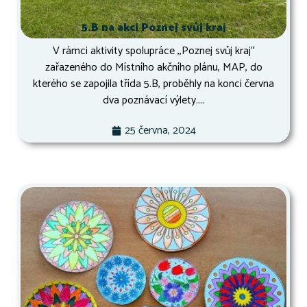
5.B na akci Poznej svůj kraj
V rámci aktivity spolupráce ,,Poznej svůj kraj“
zařazeného do Místního akčního plánu, MAP, do
kterého se zapojila třída 5.B, proběhly na konci června
dva poznávací výlety....
25 června, 2024