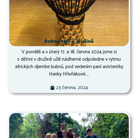
Bubnování v družině
V pondělí a v úterý 17. a 18. června 2024 jsme si
s dětmi v družině užili nádherné odpoledne v rytmu
afrických djembe bubnů, pod vedením paní asistentky
Hanky Hřivňákové....
23 června, 2024