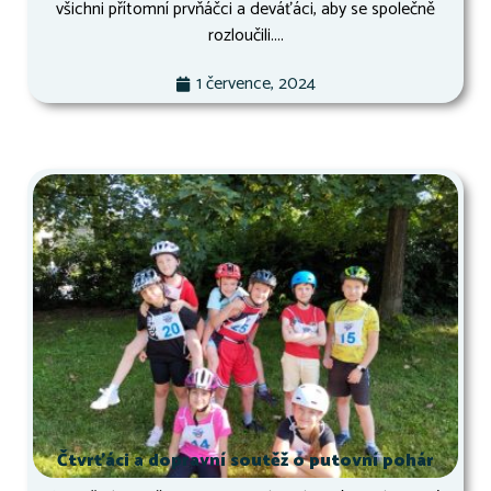
všichni přítomní prvňáčci a deváťáci, aby se společně
rozloučili....
1 července, 2024
Čtvrťáci a dopravní soutěž o putovní pohár