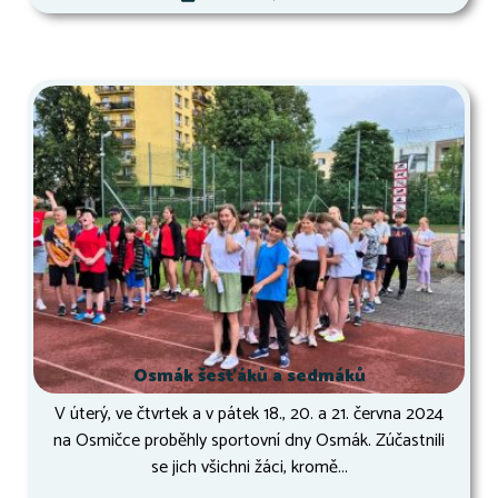
Osmák šesťáků a sedmáků
V úterý, ve čtvrtek a v pátek 18., 20. a 21. června 2024
na Osmičce proběhly sportovní dny Osmák. Zúčastnili
se jich všichni žáci, kromě...