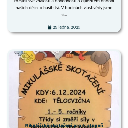
rozšířili své znalosti a dovednosti o důležitém období
našich dějin, o husitství. V hodinách vlastivědy jsme
si...
25 ledna, 2025
Mikulášské skotačení pro 1. stupeň