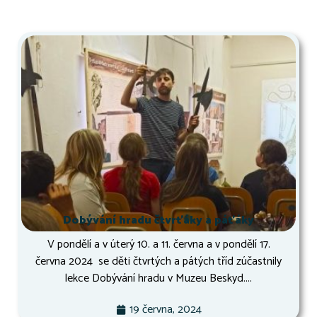
Dobývání hradu čtvrťáky a páťáky
V pondělí a v úterý 10. a 11. června a v pondělí 17.
června 2024 se děti čtvrtých a pátých tříd zúčastnily
lekce Dobývání hradu v Muzeu Beskyd....
19 června, 2024