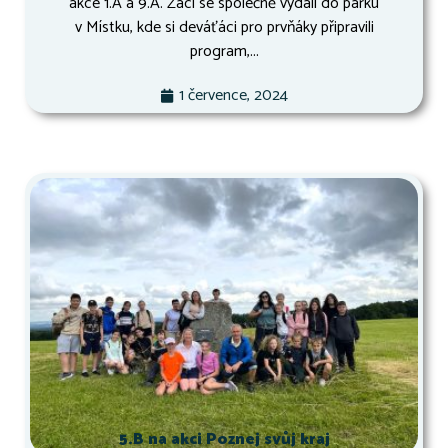
akce 1.A a 9.A. Žáci se společně vydali do parku
v Místku, kde si deváťáci pro prvňáky připravili
program,...
1 července, 2024
5.B na akci Poznej svůj kraj