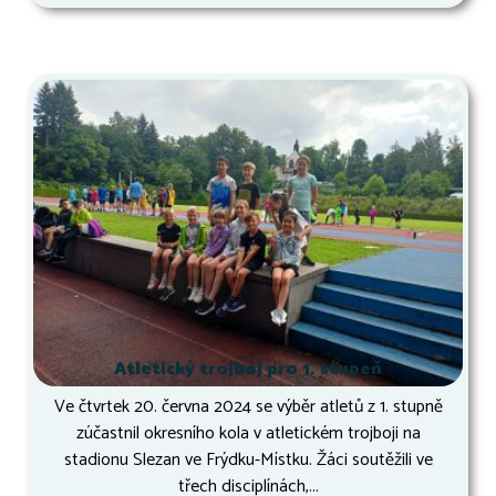
Atletický trojboj pro 1. stupeň
Ve čtvrtek 20. června 2024 se výběr atletů z 1. stupně
zúčastnil okresního kola v atletickém trojboji na
stadionu Slezan ve Frýdku-Místku. Žáci soutěžili ve
třech disciplínách,...