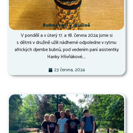
Bubnování v družině
V pondělí a v úterý 17. a 18. června 2024 jsme si
s dětmi v družině užili nádherné odpoledne v rytmu
afrických djembe bubnů, pod vedením paní asistentky
Hanky Hřivňákové....
23 června, 2024