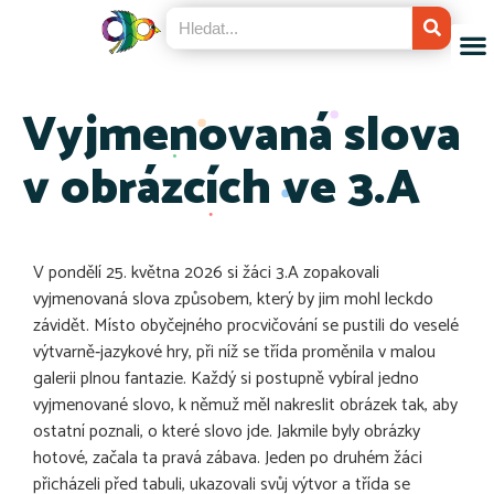
Vyjmenovaná slova
v obrázcích ve 3.A
V pondělí 25. května 2026 si žáci 3.A zopakovali
vyjmenovaná slova způsobem, který by jim mohl leckdo
závidět. Místo obyčejného procvičování se pustili do veselé
výtvarně‑jazykové hry, při níž se třída proměnila v malou
galerii plnou fantazie. Každý si postupně vybíral jedno
vyjmenované slovo, k němuž měl nakreslit obrázek tak, aby
ostatní poznali, o které slovo jde. Jakmile byly obrázky
hotové, začala ta pravá zábava. Jeden po druhém žáci
přicházeli před tabuli, ukazovali svůj výtvor a třída se