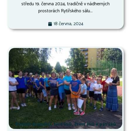
středu 19. června 2024, tradičně v nádherných
prostorách Rytířského sálu...
18 června, 2024
Osmák druháků, třeťáků, čtvrťáků a páťáků