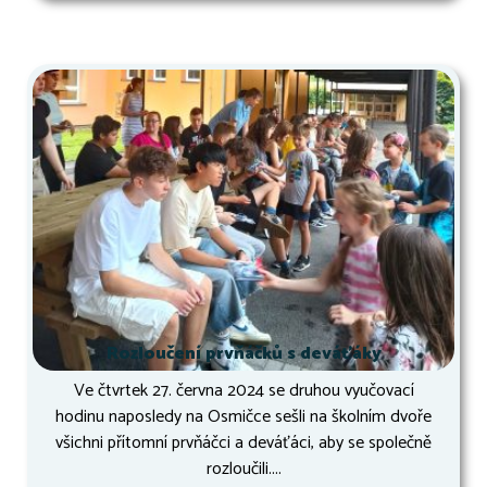
Rozloučení prvňáčků s deváťáky
Ve čtvrtek 27. června 2024 se druhou vyučovací
hodinu naposledy na Osmičce sešli na školním dvoře
všichni přítomní prvňáčci a deváťáci, aby se společně
rozloučili....