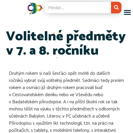
Volitelné předměty
v 7. a 8. ročníku
Druhým rokem si naši šesťáci opět mohli do dalších
ročníků vybrat svůj volitelný předmět. Sedmáci tedy prvním
rokem a osmáci již druhým rokem pracovali buď
v Cestovatelském deníku nebo ve Vševědu nebo
v Badatelském přírodopise. A i na příští školní rok se tak
mohou těšit na výuku v těchto předmětech v odborných
učebnách Babylon, Literov, v PC učebnách a učebně
Přírodopisu s využitím Ikt technologií, tzn. na práci na
počítačích, s tablety, s mobilními telefony, s interaktivní