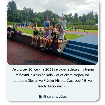
Atletický trojboj pro 1. stupeň
Ve čtvrtek 20. června 2024 se výběr atletů z 1. stupně
zúčastnil okresního kola v atletickém trojboji na
stadionu Slezan ve Frýdku-Místku. Žáci soutěžili ve
třech disciplínách,...
18 června, 2024