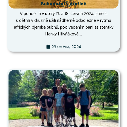
Bubnování v družině
V pondělí a v úterý 17. a 18. června 2024 jsme si
s dětmi v družině užili nádherné odpoledne v rytmu
afrických djembe bubnů, pod vedením paní asistentky
Hanky Hřivňákové....
23 června, 2024