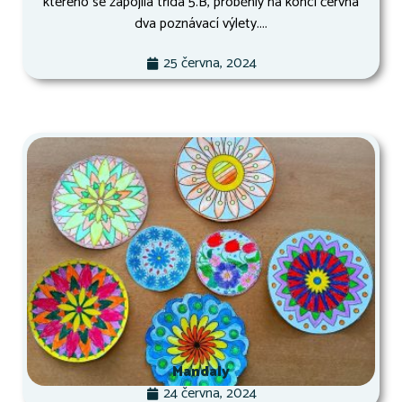
kterého se zapojila třída 5.B, proběhly na konci června
dva poznávací výlety....
25 června, 2024
Mandaly
24 června, 2024