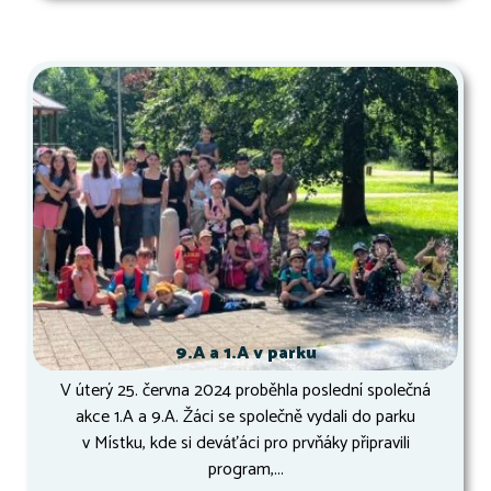
9.A a 1.A v parku
V úterý 25. června 2024 proběhla poslední společná
akce 1.A a 9.A. Žáci se společně vydali do parku
v Místku, kde si deváťáci pro prvňáky připravili
program,...