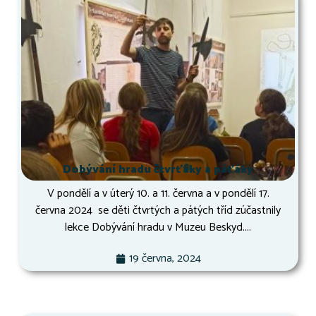
Dobývání hradu čtvrťáky a páťáky
V pondělí a v úterý 10. a 11. června a v pondělí 17.
června 2024 se děti čtvrtých a pátých tříd zúčastnily
lekce Dobývání hradu v Muzeu Beskyd....
19 června, 2024