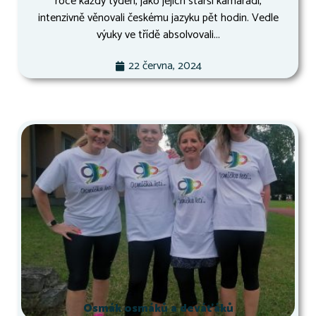
roce každý týden, jako jejich starší kamarádi,
intenzivně věnovali českému jazyku pět hodin. Vedle
výuky ve třídě absolvovali...
22 června, 2024
Osmák osmáků a deváťáků