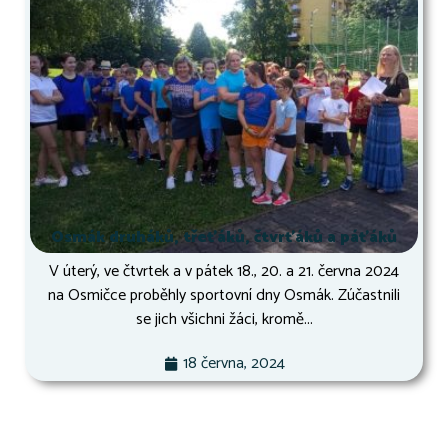
Osmák druháků, třeťáků, čtvrťáků a páťáků
V úterý, ve čtvrtek a v pátek 18., 20. a 21. června 2024
na Osmičce proběhly sportovní dny Osmák. Zúčastnili
se jich všichni žáci, kromě...
18 června, 2024