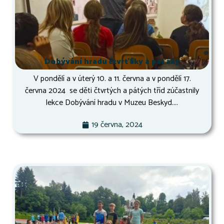
Dobývání hradu čtvrťáky a páťáky
V pondělí a v úterý 10. a 11. června a v pondělí 17.
června 2024 se děti čtvrtých a pátých tříd zúčastnily
lekce Dobývání hradu v Muzeu Beskyd....
19 června, 2024