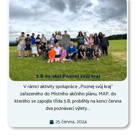
5.B na akci Poznej svůj kraj
V rámci aktivity spolupráce ,,Poznej svůj kraj“
zařazeného do Místního akčního plánu, MAP, do
kterého se zapojila třída 5.B, proběhly na konci června
dva poznávací výlety....
25 června, 2024