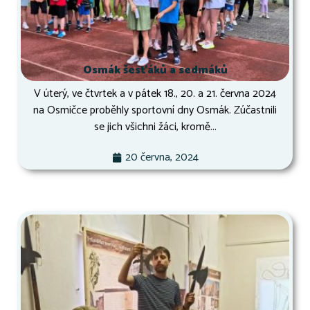
Osmák šesťáků a sedmáků
V úterý, ve čtvrtek a v pátek 18., 20. a 21. června 2024
na Osmičce proběhly sportovní dny Osmák. Zúčastnili
se jich všichni žáci, kromě...
20 června, 2024