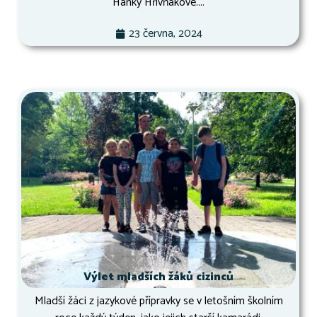
Hanky Hřivňákové....
23 června, 2024
Výlet mladších žáků cizinců
Mladší žáci z jazykové přípravky se v letošním školním