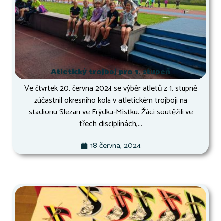
Atletický trojboj pro 1. stupeň
Ve čtvrtek 20. června 2024 se výběr atletů z 1. stupně
zúčastnil okresního kola v atletickém trojboji na
stadionu Slezan ve Frýdku-Místku. Žáci soutěžili ve
třech disciplínách,...
18 června, 2024