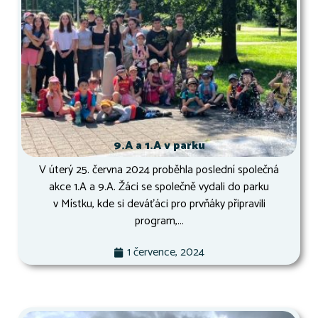
9.A a 1.A v parku
V úterý 25. června 2024 proběhla poslední společná
akce 1.A a 9.A. Žáci se společně vydali do parku
v Místku, kde si deváťáci pro prvňáky připravili
program,...
1 července, 2024