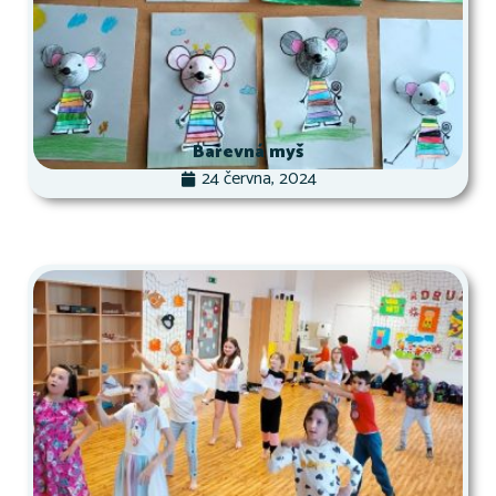
Barevná myš
24 června, 2024