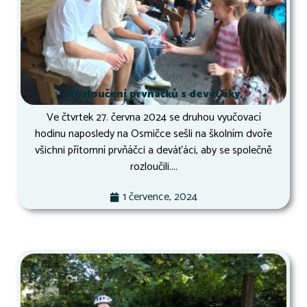
Rozloučení prvňáčků s deváťáky
Ve čtvrtek 27. června 2024 se druhou vyučovací
hodinu naposledy na Osmičce sešli na školním dvoře
všichni přítomní prvňáčci a deváťáci, aby se společně
rozloučili....
1 července, 2024