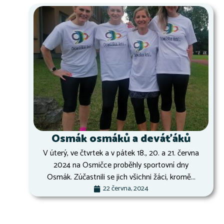
Osmák osmáků a deváťáků
V úterý, ve čtvrtek a v pátek 18., 20. a 21. června
2024 na Osmičce proběhly sportovní dny
Osmák. Zúčastnili se jich všichni žáci, kromě...
22 června, 2024