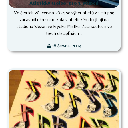
Atletický trojboj pro 1. stupeň
Ve čtvrtek 20. června 2024 se výběr atletů z 1. stupně
zúčastnil okresního kola v atletickém trojboji na
stadionu Slezan ve Frýdku-Místku. Žáci soutěžili ve
třech disciplínách,...
18 června, 2024