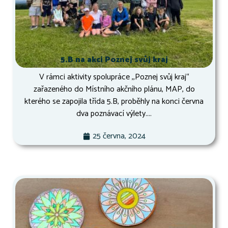
5.B na akci Poznej svůj kraj
V rámci aktivity spolupráce ,,Poznej svůj kraj“
zařazeného do Místního akčního plánu, MAP, do
kterého se zapojila třída 5.B, proběhly na konci června
dva poznávací výlety....
25 června, 2024