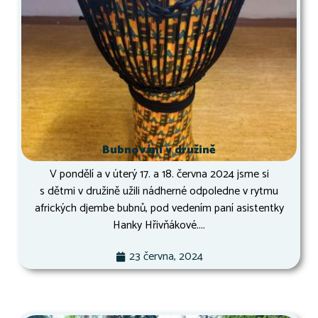
Bubnování v družině
V pondělí a v úterý 17. a 18. června 2024 jsme si
s dětmi v družině užili nádherné odpoledne v rytmu
afrických djembe bubnů, pod vedením paní asistentky
Hanky Hřivňákové....
23 června, 2024