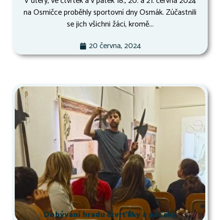
V úterý, ve čtvrtek a v pátek 18., 20. a 21. června 2024
na Osmičce proběhly sportovní dny Osmák. Zúčastnili
se jich všichni žáci, kromě...
20 června, 2024
Dobývání hradu čtvrťáky a páťáky