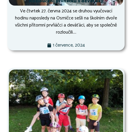
Rozloučení prvňáčků s deváťáky
Ve čtvrtek 27. června 2024 se druhou vyučovací
hodinu naposledy na Osmičce sešli na školním dvoře
všichni přítomní prvňáčci a deváťáci, aby se společně
rozloučili....
1 července, 2024