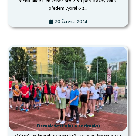
ročník akce Den zdraví pro 2. stupeň. Každý žák si
předem vybral 6 z...
20 června, 2024
Osmák šesťáků a sedmáků