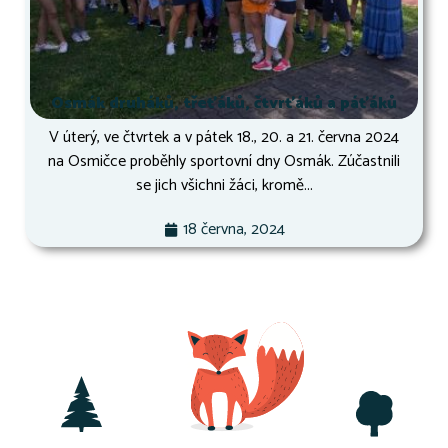
Osmák druháků, třeťáků, čtvrťáků a páťáků
V úterý, ve čtvrtek a v pátek 18., 20. a 21. června 2024
na Osmičce proběhly sportovní dny Osmák. Zúčastnili
se jich všichni žáci, kromě...
18 června, 2024