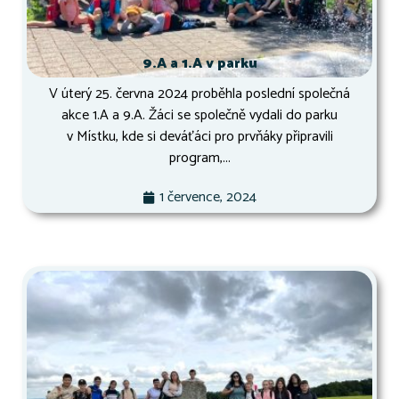
9.A a 1.A v parku
V úterý 25. června 2024 proběhla poslední společná
akce 1.A a 9.A. Žáci se společně vydali do parku
v Místku, kde si deváťáci pro prvňáky připravili
program,...
1 července, 2024