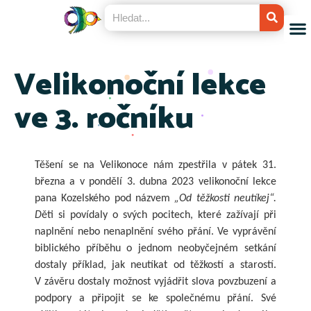
Velikonoční lekce
ve 3. ročníku
Těšení se na Velikonoce nám zpestřila v pátek 31.
března a v pondělí 3. dubna 2023 velikonoční lekce
pana Kozelského pod názvem
„Od těžkosti neutíkej“.
D
ěti si povídaly o svých pocitech, které zažívají při
naplnění nebo nenaplnění svého přání. Ve vyprávění
biblického příběhu o jednom neobyčejném setkání
dostaly příklad, jak neutíkat od těžkostí a starostí.
V závěru dostaly možnost vyjádřit slova povzbuzení a
podpory a připojit se ke společnému přání. Své