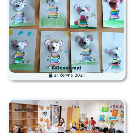
Barevná myš
24 června, 2024