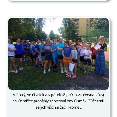
Osmák druháků, třeťáků, čtvrťáků a páťáků
V úterý, ve čtvrtek a v pátek 18., 20. a 21. června 2024
na Osmičce proběhly sportovní dny Osmák. Zúčastnili
se jich všichni žáci, kromě...