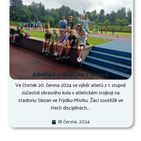
Atletický trojboj pro 1. stupeň
Ve čtvrtek 20. června 2024 se výběr atletů z 1. stupně
zúčastnil okresního kola v atletickém trojboji na
stadionu Slezan ve Frýdku-Místku. Žáci soutěžili ve
třech disciplínách,...
18 června, 2024