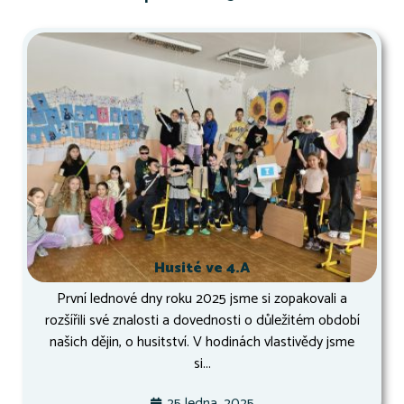
Husité ve 4.A
První lednové dny roku 2025 jsme si zopakovali a
rozšířili své znalosti a dovednosti o důležitém období
našich dějin, o husitství. V hodinách vlastivědy jsme
si...
25 ledna, 2025