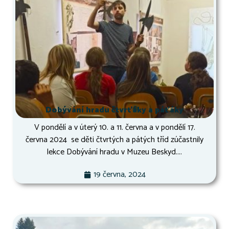
Dobývání hradu čtvrťáky a páťáky
V pondělí a v úterý 10. a 11. června a v pondělí 17.
června 2024 se děti čtvrtých a pátých tříd zúčastnily
lekce Dobývání hradu v Muzeu Beskyd....
19 června, 2024