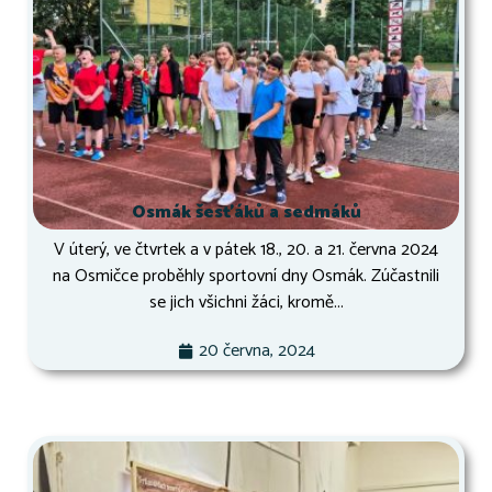
Osmák šesťáků a sedmáků
V úterý, ve čtvrtek a v pátek 18., 20. a 21. června 2024
na Osmičce proběhly sportovní dny Osmák. Zúčastnili
se jich všichni žáci, kromě...
20 června, 2024