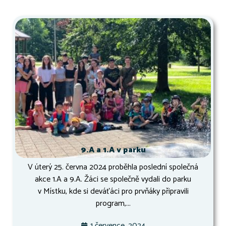
9.A a 1.A v parku
V úterý 25. června 2024 proběhla poslední společná
akce 1.A a 9.A. Žáci se společně vydali do parku
v Místku, kde si deváťáci pro prvňáky připravili
program,...
1 července, 2024