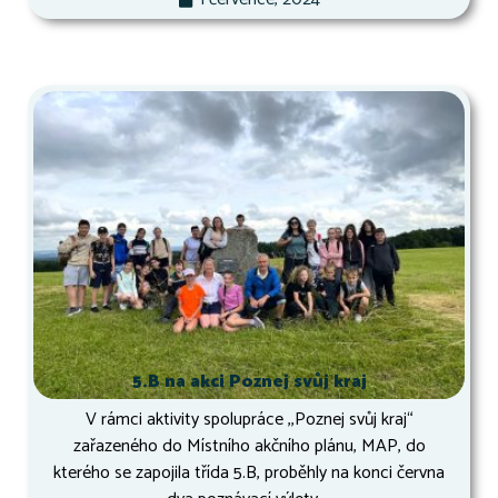
5.B na akci Poznej svůj kraj
V rámci aktivity spolupráce ,,Poznej svůj kraj“
zařazeného do Místního akčního plánu, MAP, do
kterého se zapojila třída 5.B, proběhly na konci června