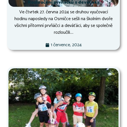
Rozloučení prvňáčků s deváťáky
Ve čtvrtek 27. června 2024 se druhou vyučovací
hodinu naposledy na Osmičce sešli na školním dvoře
všichni přítomní prvňáčci a deváťáci, aby se společně
rozloučili....
1 července, 2024