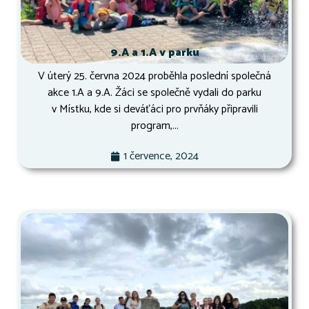
9.A a 1.A v parku
V úterý 25. června 2024 proběhla poslední společná
akce 1.A a 9.A. Žáci se společně vydali do parku
v Místku, kde si deváťáci pro prvňáky připravili
program,...
1 července, 2024