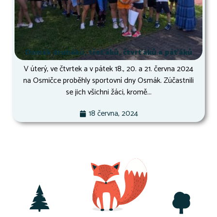
Osmák druháků, třeťáků, čtvrťáků a páťáků
V úterý, ve čtvrtek a v pátek 18., 20. a 21. června 2024
na Osmičce proběhly sportovní dny Osmák. Zúčastnili
se jich všichni žáci, kromě...
18 června, 2024