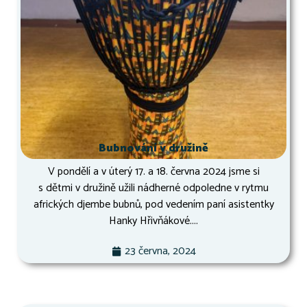
Bubnování v družině
V pondělí a v úterý 17. a 18. června 2024 jsme si
s dětmi v družině užili nádherné odpoledne v rytmu
afrických djembe bubnů, pod vedením paní asistentky
Hanky Hřivňákové....
23 června, 2024