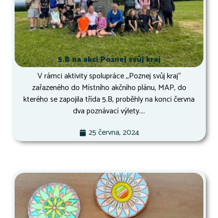
5.B na akci Poznej svůj kraj
V rámci aktivity spolupráce ,,Poznej svůj kraj“
zařazeného do Místního akčního plánu, MAP, do
kterého se zapojila třída 5.B, proběhly na konci června
dva poznávací výlety....
25 června, 2024