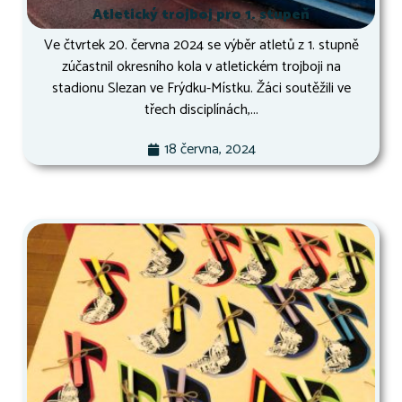
Atletický trojboj pro 1. stupeň
Ve čtvrtek 20. června 2024 se výběr atletů z 1. stupně
zúčastnil okresního kola v atletickém trojboji na
stadionu Slezan ve Frýdku-Místku. Žáci soutěžili ve
třech disciplínách,...
18 června, 2024