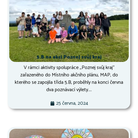
5.B na akci Poznej svůj kraj
V rámci aktivity spolupráce ,,Poznej svůj kraj“
zařazeného do Místního akčního plánu, MAP, do
kterého se zapojila třída 5.B, proběhly na konci června
dva poznávací výlety....
25 června, 2024