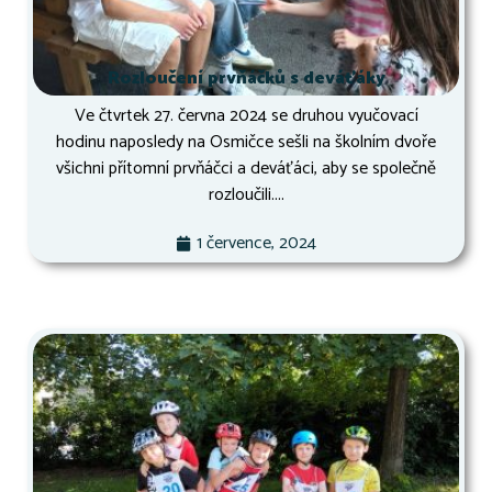
Rozloučení prvňáčků s deváťáky
Ve čtvrtek 27. června 2024 se druhou vyučovací
hodinu naposledy na Osmičce sešli na školním dvoře
všichni přítomní prvňáčci a deváťáci, aby se společně
rozloučili....
1 července, 2024