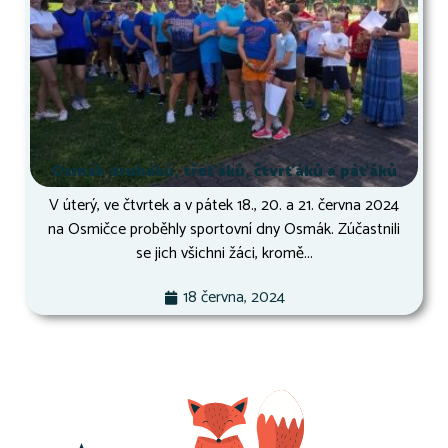
Osmák druháků, třeťáků, čtvrťáků a páťáků
V úterý, ve čtvrtek a v pátek 18., 20. a 21. června 2024
na Osmičce proběhly sportovní dny Osmák. Zúčastnili
se jich všichni žáci, kromě...
18 června, 2024