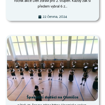
ročník akce Den zdraví pro 2. stupeň. Každý žák si
předem vybral 6 z...
22 června, 2024
Španělští dudáci na Osmičce