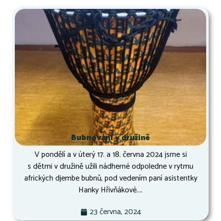
Bubnování v družině
V pondělí a v úterý 17. a 18. června 2024 jsme si
s dětmi v družině užili nádherné odpoledne v rytmu
afrických djembe bubnů, pod vedením paní asistentky
Hanky Hřivňákové....
23 června, 2024