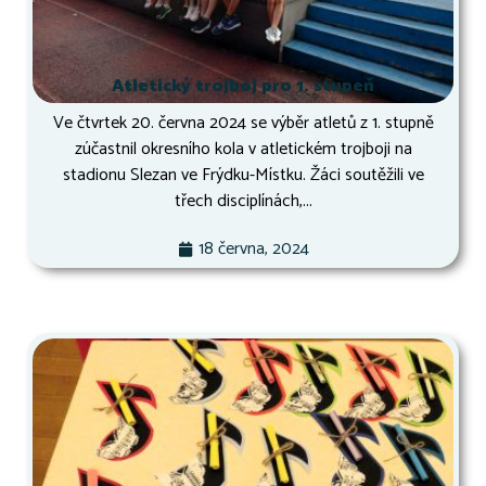
Atletický trojboj pro 1. stupeň
Ve čtvrtek 20. června 2024 se výběr atletů z 1. stupně
zúčastnil okresního kola v atletickém trojboji na
stadionu Slezan ve Frýdku-Místku. Žáci soutěžili ve
třech disciplínách,...
18 června, 2024