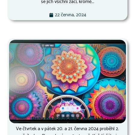
se jich všichni žáci, kromě...
22 června, 2024
Den zdraví šesťáků a sedmáků
Ve čtvrtek a v pátek 20. a 21. června 2024 proběhl 2.