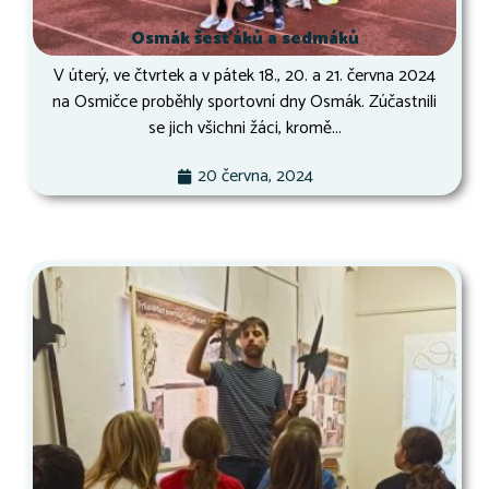
Osmák šesťáků a sedmáků
V úterý, ve čtvrtek a v pátek 18., 20. a 21. června 2024
na Osmičce proběhly sportovní dny Osmák. Zúčastnili
se jich všichni žáci, kromě...
20 června, 2024