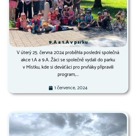
9.A a 1.A v parku
V úterý 25. června 2024 proběhla poslední společná
akce 1.A a 9.A. Žáci se společně vydali do parku
v Místku, kde si deváťáci pro prvňáky připravili
program,...
1 července, 2024