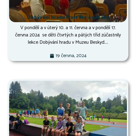
Dobývání hradu čtvrťáky a páťáky
V pondělí a v úterý 10. a 11. června a v pondělí 17.
června 2024 se děti čtvrtých a pátých tříd zúčastnily
lekce Dobývání hradu v Muzeu Beskyd....
19 června, 2024