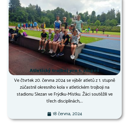
Atletický trojboj pro 1. stupeň
Ve čtvrtek 20. června 2024 se výběr atletů z 1. stupně
zúčastnil okresního kola v atletickém trojboji na
stadionu Slezan ve Frýdku-Místku. Žáci soutěžili ve
třech disciplínách,...
18 června, 2024