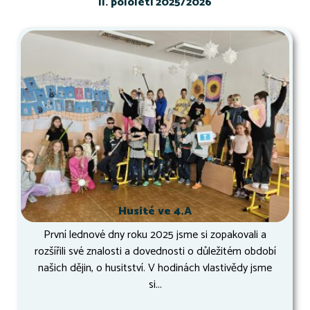
II. pololetí 2025/2026
Husité ve 4.A
První lednové dny roku 2025 jsme si zopakovali a
rozšířili své znalosti a dovednosti o důležitém období
našich dějin, o husitství. V hodinách vlastivědy jsme
si...