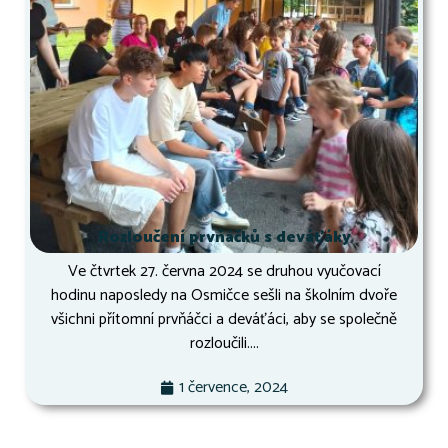
Rozloučení prvňáčků s deváťáky
Ve čtvrtek 27. června 2024 se druhou vyučovací
hodinu naposledy na Osmičce sešli na školním dvoře
všichni přítomní prvňáčci a deváťáci, aby se společně
rozloučili....
1 července, 2024