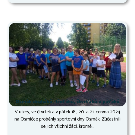
Osmák druháků, třeťáků, čtvrťáků a páťáků
V úterý, ve čtvrtek a v pátek 18., 20. a 21. června 2024
na Osmičce proběhly sportovní dny Osmák. Zúčastnili
se jich všichni žáci, kromě...