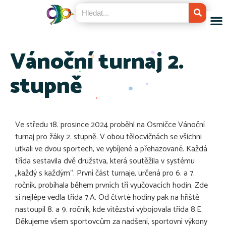
Vánoční turnaj 2.
stupně
Ve středu 18. prosince 2024 proběhl na Osmičce Vánoční
turnaj pro žáky 2. stupně. V obou tělocvičnách se všichni
utkali ve dvou sportech, ve vybíjené a přehazované. Každá
třída sestavila dvě družstva, která soutěžila v systému
„každý s každým“. První část turnaje, určená pro 6. a 7.
ročník, probíhala během prvních tří vyučovacích hodin. Zde
si nejlépe vedla třída 7.A. Od čtvrté hodiny pak na hřiště
nastoupil 8. a 9. ročník, kde vítězství vybojovala třída 8.E.
Děkujeme všem sportovcům za nadšení, sportovní výkony