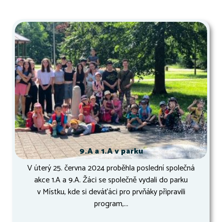
9.A a 1.A v parku
V úterý 25. června 2024 proběhla poslední společná
akce 1.A a 9.A. Žáci se společně vydali do parku
v Místku, kde si deváťáci pro prvňáky připravili
program,...