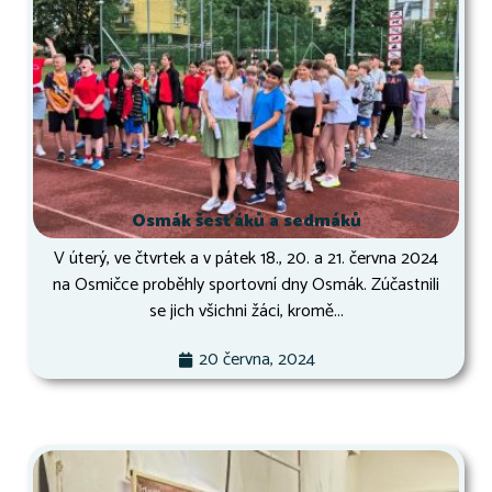
Osmák šesťáků a sedmáků
V úterý, ve čtvrtek a v pátek 18., 20. a 21. června 2024
na Osmičce proběhly sportovní dny Osmák. Zúčastnili
se jich všichni žáci, kromě...
20 června, 2024