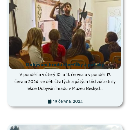
Dobývání hradu čtvrťáky a páťáky
V pondělí a v úterý 10. a 11. června a v pondělí 17.
června 2024 se děti čtvrtých a pátých tříd zúčastnily
lekce Dobývání hradu v Muzeu Beskyd....
19 června, 2024