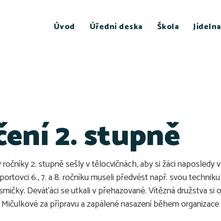
Úvod
Úřední deska
Škola
Jídelna
ení 2. stupně
čníky 2. stupně sešly v tělocvičnách, aby si žáci naposledy v to
portovci 6., 7. a 8. ročníku museli předvést např. svou techniku 
Osmičky. Deváťáci se utkali v přehazované. Vítězná družstva s
 Mičulkové za přípravu a zapálené nasazení během organizace 