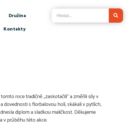
Družina
Kontakty
mto roce tradičně „zaskotačili“ a změřili síly v
a dovednosti s florbalovou holí, skákali v pytlích,
i odnesla diplom a sladkou maličkost. Děkujeme
a v průběhu této akce.