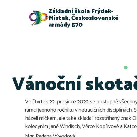
Základní škola Frýdek-
Místek, Československé
armády 570
Vánoční skotač
Ve čtvrtek 22. prosince 2022 se postupně všechny ro
rámci jednoho ročníku v netradičních disciplínách. S
házeli míčkem, ale také skládali rozstříhaný znak 
kolegyním Janě Windisch, Věrce Kopřivové a Katce
Mgr. Radana Vývodová