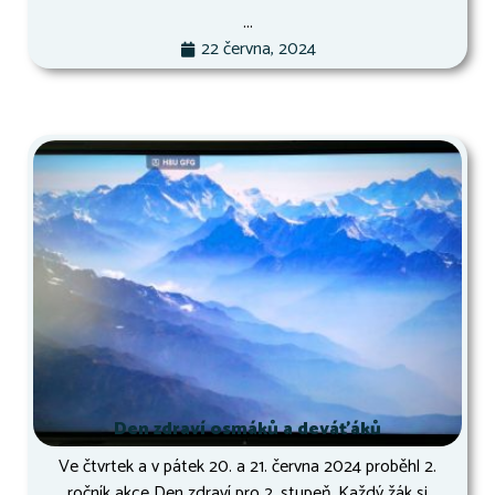
...
22 června, 2024
Den zdraví osmáků a deváťáků
Ve čtvrtek a v pátek 20. a 21. června 2024 proběhl 2.
ročník akce Den zdraví pro 2. stupeň. Každý žák si