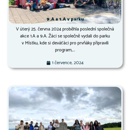
9.A a 1.A v parku
V úterý 25. června 2024 proběhla poslední společná
akce 1.A a 9.A. Žáci se společně vydali do parku
v Místku, kde si deváťáci pro prvňáky připravili
program,...
1 července, 2024