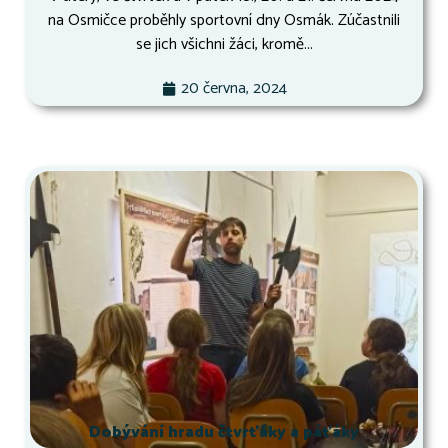
na Osmičce proběhly sportovní dny Osmák. Zúčastnili
se jich všichni žáci, kromě...
20 června, 2024
Dobývání hradu čtvrťáky a páťáky