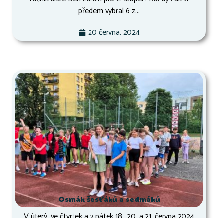
předem vybral 6 z...
20 června, 2024
Osmák šesťáků a sedmáků
V úterý, ve čtvrtek a v pátek 18., 20. a 21. června 2024