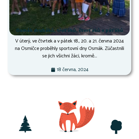
Osmák druháků, třeťáků, čtvrťáků a páťáků
V úterý, ve čtvrtek a v pátek 18., 20. a 21. června 2024
na Osmičce proběhly sportovní dny Osmák. Zúčastnili
se jich všichni žáci, kromě...
18 června, 2024