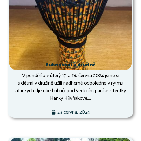
Bubnování v družině
V pondělí a v úterý 17. a 18. června 2024 jsme si
s dětmi v družině užili nádherné odpoledne v rytmu
afrických djembe bubnů, pod vedením paní asistentky
Hanky Hřivňákové....
23 června, 2024