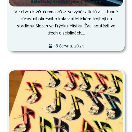
Atletický trojboj pro 1. stupeň
Ve čtvrtek 20. června 2024 se výběr atletů z 1. stupně
zúčastnil okresního kola v atletickém trojboji na
stadionu Slezan ve Frýdku-Místku. Žáci soutěžili ve
třech disciplínách,...
18 června, 2024