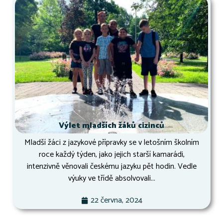
Výlet mladších žáků cizinců
Mladší žáci z jazykové přípravky se v letošním školním
roce každý týden, jako jejich starší kamarádi,
intenzivně věnovali českému jazyku pět hodin. Vedle
výuky ve třídě absolvovali...
22 června, 2024