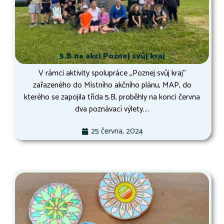
5.B na akci Poznej svůj kraj
V rámci aktivity spolupráce ,,Poznej svůj kraj“
zařazeného do Místního akčního plánu, MAP, do
kterého se zapojila třída 5.B, proběhly na konci června
dva poznávací výlety....
25 června, 2024