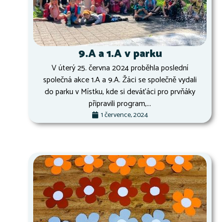
9.A a 1.A v parku
V úterý 25. června 2024 proběhla poslední
společná akce 1.A a 9.A. Žáci se společně vydali
do parku v Místku, kde si deváťáci pro prvňáky
připravili program,...
1 července, 2024