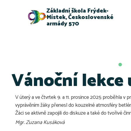
Základní škola Frýdek-
Místek, Československé
armády 570
Vánoční lekce
V úterý a ve čtvrtek 9. a 11. prosince 2025 proběhla
vyprávěním žáky přenesl do kouzelné atmosféry betléms
Žáci se aktivně zapojili do diskuze a také do tvořivé č
Mgr. Zuzana Kusáková