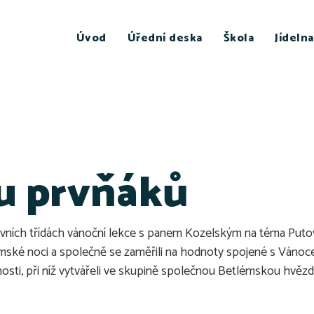
Úvod
Úřední deska
Škola
Jídelna
 u prvňáků
 v prvních třídách vánoční lekce s panem Kozelským na téma P
ké noci a společně se zaměřili na hodnoty spojené s Vánocemi,
innosti, při níž vytvářeli ve skupině společnou Betlémskou hvězd