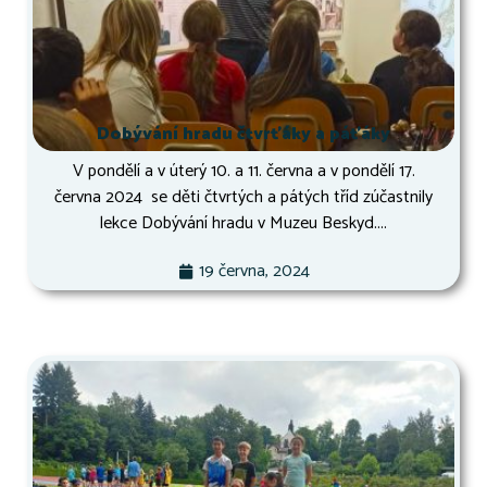
Dobývání hradu čtvrťáky a páťáky
V pondělí a v úterý 10. a 11. června a v pondělí 17.
června 2024 se děti čtvrtých a pátých tříd zúčastnily
lekce Dobývání hradu v Muzeu Beskyd....
19 června, 2024