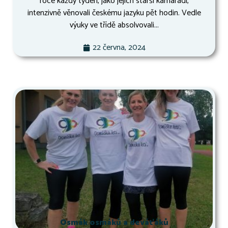
roce každý týden, jako jejich starší kamarádi,
intenzivně věnovali českému jazyku pět hodin. Vedle
výuky ve třídě absolvovali...
22 června, 2024
Osmák osmáků a deváťáků