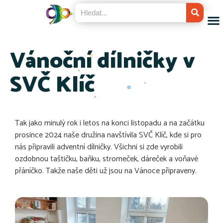
Vánoční dílničky v
SVČ Klíč
Tak jako minulý rok i letos na konci listopadu a na začátku
prosince 2024 naše družina navštívila SVČ Klíč, kde si pro
nás připravili adventní dílničky. Všichni si zde vyrobili
ozdobnou taštičku, baňku, stromeček, dáreček a voňavé
přáníčko. Takže naše děti už jsou na Vánoce připraveny.