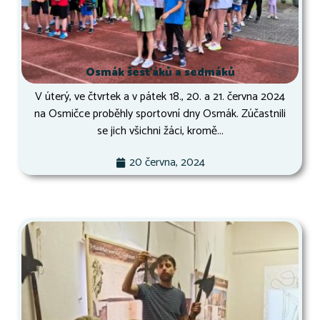
Osmák šesťáků a sedmáků
V úterý, ve čtvrtek a v pátek 18., 20. a 21. června 2024
na Osmičce proběhly sportovní dny Osmák. Zúčastnili
se jich všichni žáci, kromě...
20 června, 2024