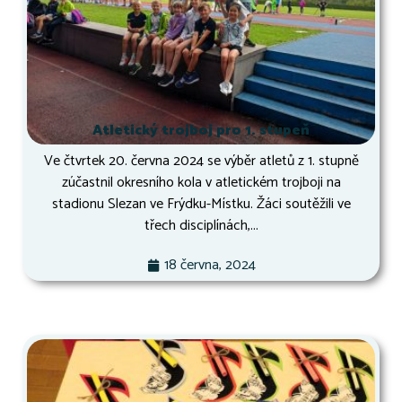
Atletický trojboj pro 1. stupeň
Ve čtvrtek 20. června 2024 se výběr atletů z 1. stupně
zúčastnil okresního kola v atletickém trojboji na
stadionu Slezan ve Frýdku-Místku. Žáci soutěžili ve
třech disciplínách,...
18 června, 2024