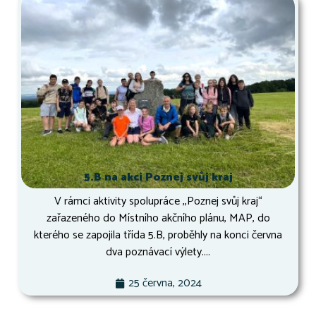
5.B na akci Poznej svůj kraj
V rámci aktivity spolupráce ,,Poznej svůj kraj“
zařazeného do Místního akčního plánu, MAP, do
kterého se zapojila třída 5.B, proběhly na konci června
dva poznávací výlety....
25 června, 2024