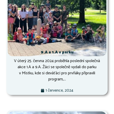
9.A a 1.A v parku
V úterý 25. června 2024 proběhla poslední společná
akce 1.A a 9.A. Žáci se společně vydali do parku
v Místku, kde si deváťáci pro prvňáky připravili
program,...
1 července, 2024