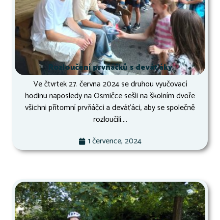
Rozloučení prvňáčků s deváťáky
Ve čtvrtek 27. června 2024 se druhou vyučovací
hodinu naposledy na Osmičce sešli na školním dvoře
všichni přítomní prvňáčci a deváťáci, aby se společně
rozloučili....
1 července, 2024