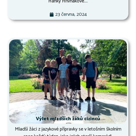
Hanky Hřivňákové....
23 června, 2024
Výlet mladších žáků cizinců
Mladší žáci z jazykové přípravky se v letošním školním