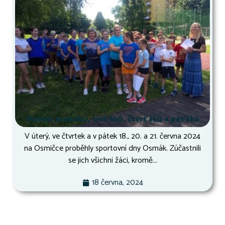
Osmák druháků, třeťáků, čtvrťáků a páťáků
V úterý, ve čtvrtek a v pátek 18., 20. a 21. června 2024
na Osmičce proběhly sportovní dny Osmák. Zúčastnili
se jich všichni žáci, kromě...
18 června, 2024