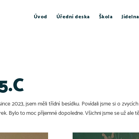
Úvod
Úřední deska
Škola
Jídelna
5.C
nce 2023, jsem měli třídní besídku. Povídali jsme si o zvycích 
árek. Bylo to moc příjemné dopoledne. Všichni jsme se už ale t