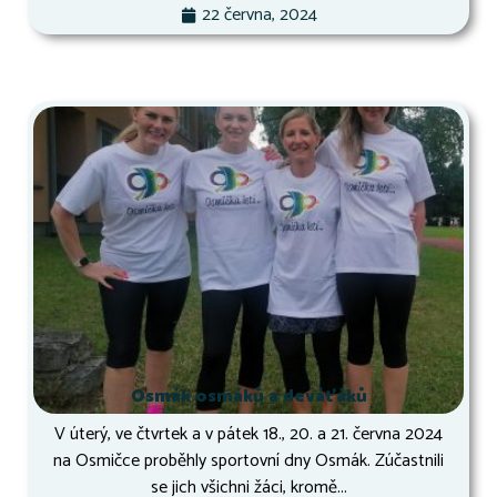
22 června, 2024
Osmák osmáků a deváťáků
V úterý, ve čtvrtek a v pátek 18., 20. a 21. června 2024
na Osmičce proběhly sportovní dny Osmák. Zúčastnili
se jich všichni žáci, kromě...