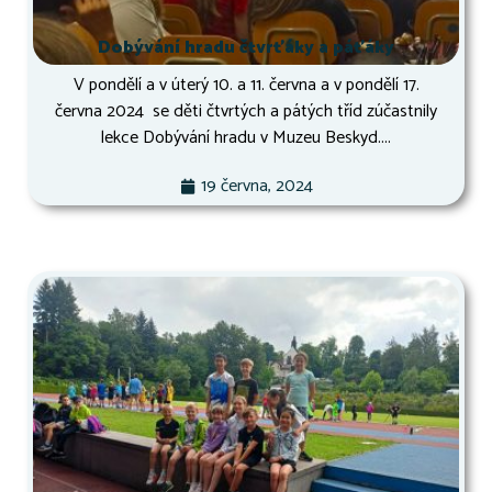
Dobývání hradu čtvrťáky a páťáky
V pondělí a v úterý 10. a 11. června a v pondělí 17.
června 2024 se děti čtvrtých a pátých tříd zúčastnily
lekce Dobývání hradu v Muzeu Beskyd....
19 června, 2024