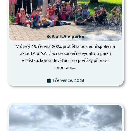
9.A a 1.A v parku
V úterý 25. června 2024 proběhla poslední společná
akce 1.A a 9.A. Žáci se společně vydali do parku
v Místku, kde si deváťáci pro prvňáky připravili
program,...
1 července, 2024