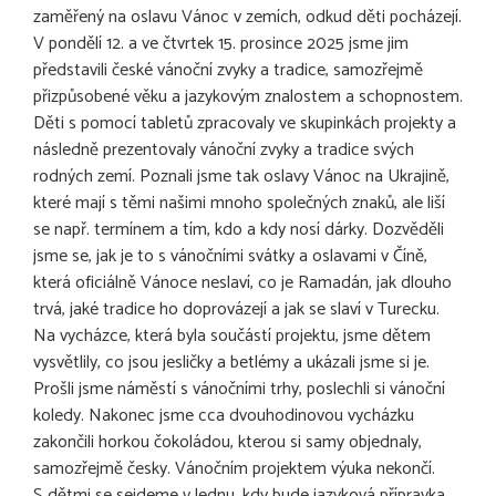
zaměřený na oslavu Vánoc v zemích, odkud děti pocházejí.
V pondělí 12. a ve čtvrtek 15. prosince 2025 jsme jim
představili české vánoční zvyky a tradice, samozřejmě
přizpůsobené věku a jazykovým znalostem a schopnostem.
Děti s pomocí tabletů zpracovaly ve skupinkách projekty a
následně prezentovaly vánoční zvyky a tradice svých
rodných zemí. Poznali jsme tak oslavy Vánoc na Ukrajině,
které mají s těmi našimi mnoho společných znaků, ale liší
se např. termínem a tím, kdo a kdy nosí dárky. Dozvěděli
jsme se, jak je to s vánočními svátky a oslavami v Číně,
která oficiálně Vánoce neslaví, co je Ramadán, jak dlouho
trvá, jaké tradice ho doprovázejí a jak se slaví v Turecku.
Na vycházce, která byla součástí projektu, jsme dětem
vysvětlily, co jsou jesličky a betlémy a ukázali jsme si je.
Prošli jsme náměstí s vánočními trhy, poslechli si vánoční
koledy. Nakonec jsme cca dvouhodinovou vycházku
zakončili horkou čokoládou, kterou si samy objednaly,
samozřejmě česky. Vánočním projektem výuka nekončí.
S dětmi se sejdeme v lednu, kdy bude jazyková přípravka