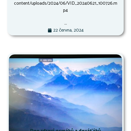
content/uploads/2024/06/VID_20240621_100726.m
p4
...
22 června, 2024
Den zdraví osmáků a deváťáků