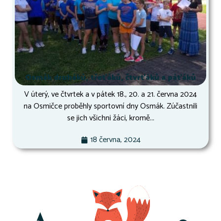
Osmák druháků, třeťáků, čtvrťáků a páťáků
V úterý, ve čtvrtek a v pátek 18., 20. a 21. června 2024
na Osmičce proběhly sportovní dny Osmák. Zúčastnili
se jich všichni žáci, kromě...
18 června, 2024