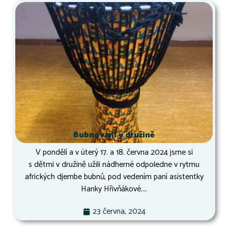
Bubnování v družině
V pondělí a v úterý 17. a 18. června 2024 jsme si
s dětmi v družině užili nádherné odpoledne v rytmu
afrických djembe bubnů, pod vedením paní asistentky
Hanky Hřivňákové....
23 června, 2024