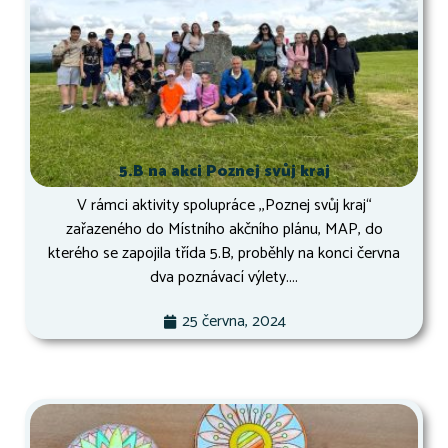
5.B na akci Poznej svůj kraj
V rámci aktivity spolupráce ,,Poznej svůj kraj“
zařazeného do Místního akčního plánu, MAP, do
kterého se zapojila třída 5.B, proběhly na konci června
dva poznávací výlety....
25 června, 2024