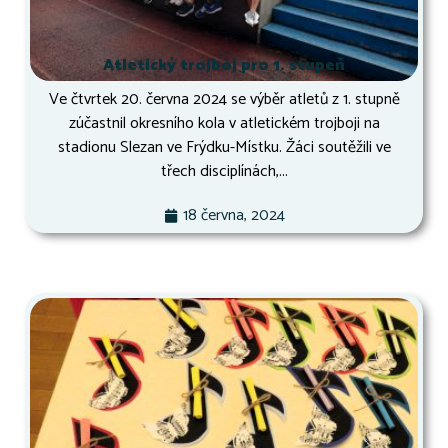
Atletický trojboj pro 1. stupeň
Ve čtvrtek 20. června 2024 se výběr atletů z 1. stupně
zúčastnil okresního kola v atletickém trojboji na
stadionu Slezan ve Frýdku-Místku. Žáci soutěžili ve
třech disciplínách,...
18 června, 2024