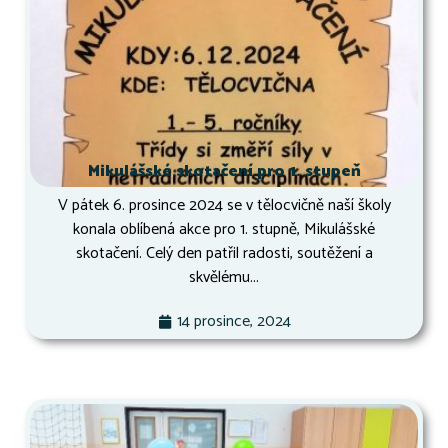
Mikulášské skotačení pro 1. stupeň
V pátek 6. prosince 2024 se v tělocvičně naší školy
konala oblíbená akce pro 1. stupně, Mikulášské
skotačení. Celý den patřil radosti, soutěžení a
skvělému...
14 prosince, 2024