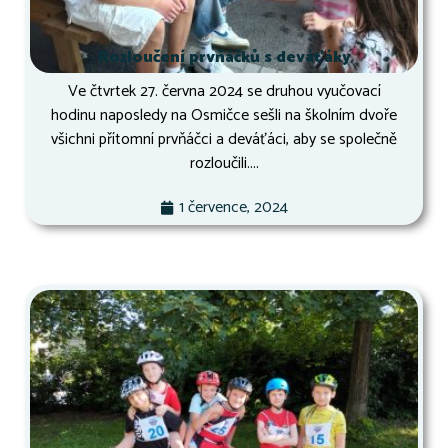
Rozloučení prvňáčků s deváťáky
Ve čtvrtek 27. června 2024 se druhou vyučovací
hodinu naposledy na Osmičce sešli na školním dvoře
všichni přítomní prvňáčci a deváťáci, aby se společně
rozloučili....
1 července, 2024