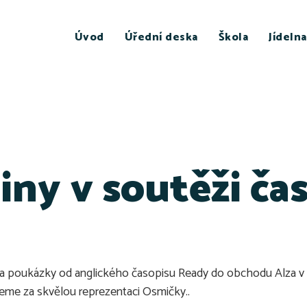
Úvod
Úřední deska
Škola
Jídelna
iny v soutěži ča
ala poukázky od anglického časopisu Ready do obchodu Alza v 
jeme za skvělou reprezentaci Osmičky..