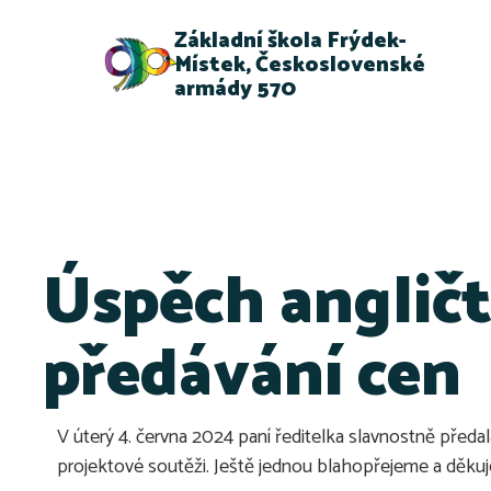
Základní škola Frýdek-
Místek, Československé
armády 570
Úspěch angličt
předávání cen
V úterý 4. června 2024 paní ředitelka slavnostně před
projektové soutěži. Ještě jednou blahopřejeme a děku