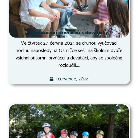
Rozloučení prvňáčků s deváťáky
Ve čtvrtek 27. června 2024 se druhou vyučovací
hodinu naposledy na Osmičce sešli na školním dvoře
všichni přítomní prvňáčci a deváťáci, aby se společně
rozloučili....
1 července, 2024