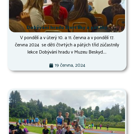
Dobývání hradu čtvrťáky a páťáky
V pondělí a v úterý 10. a 11. června a v pondělí 17.
června 2024 se děti čtvrtých a pátých tříd zúčastnily
lekce Dobývání hradu v Muzeu Beskyd....
19 června, 2024