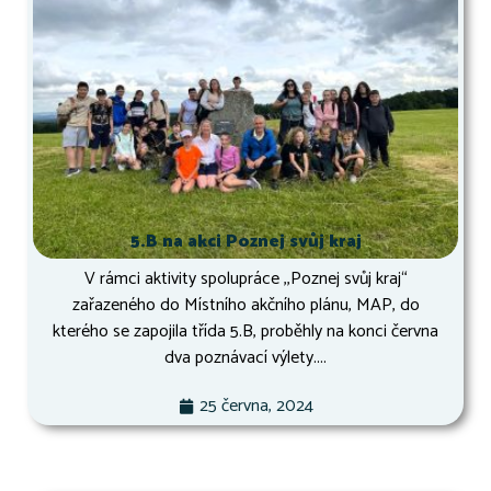
5.B na akci Poznej svůj kraj
V rámci aktivity spolupráce ,,Poznej svůj kraj“
zařazeného do Místního akčního plánu, MAP, do
kterého se zapojila třída 5.B, proběhly na konci června
dva poznávací výlety....
25 června, 2024