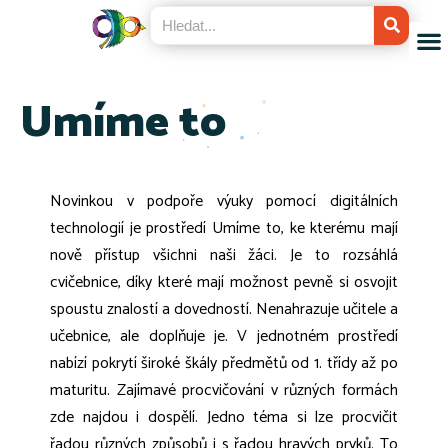
Umíme to
Novinkou v podpoře výuky pomocí digitálních
technologií je prostředí Umíme to, ke kterému mají
nově přístup všichni naši žáci. Je to rozsáhlá
cvičebnice, díky které mají možnost pevně si osvojit
spoustu znalostí a dovedností. Nenahrazuje učitele a
učebnice, ale doplňuje je. V jednotném prostředí
nabízí pokrytí široké škály předmětů od 1. třídy až po
maturitu. Zajímavé procvičování v různých formách
zde najdou i dospělí. Jedno téma si lze procvičit
řadou různých způsobů i s řadou hravých prvků. To