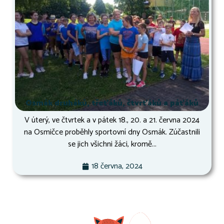
Osmák druháků, třeťáků, čtvrťáků a páťáků
V úterý, ve čtvrtek a v pátek 18., 20. a 21. června 2024
na Osmičce proběhly sportovní dny Osmák. Zúčastnili
se jich všichni žáci, kromě...
18 června, 2024