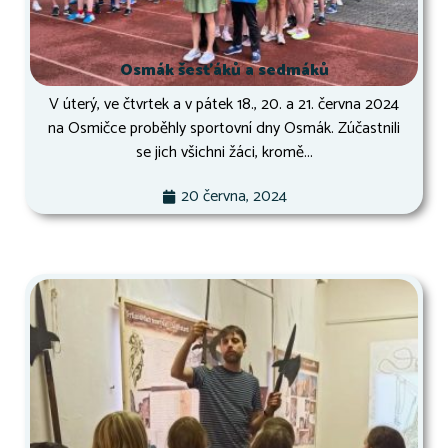
Osmák šesťáků a sedmáků
V úterý, ve čtvrtek a v pátek 18., 20. a 21. června 2024
na Osmičce proběhly sportovní dny Osmák. Zúčastnili
se jich všichni žáci, kromě...
20 června, 2024