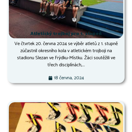
Atletický trojboj pro 1. stupeň
Ve čtvrtek 20. června 2024 se výběr atletů z 1. stupně
zúčastnil okresního kola v atletickém trojboji na
stadionu Slezan ve Frýdku-Místku. Žáci soutěžili ve
třech disciplínách,...
18 června, 2024