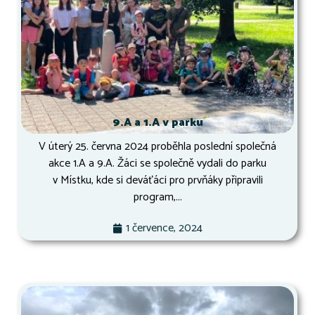
9.A a 1.A v parku
V úterý 25. června 2024 proběhla poslední společná
akce 1.A a 9.A. Žáci se společně vydali do parku
v Místku, kde si deváťáci pro prvňáky připravili
program,...
1 července, 2024