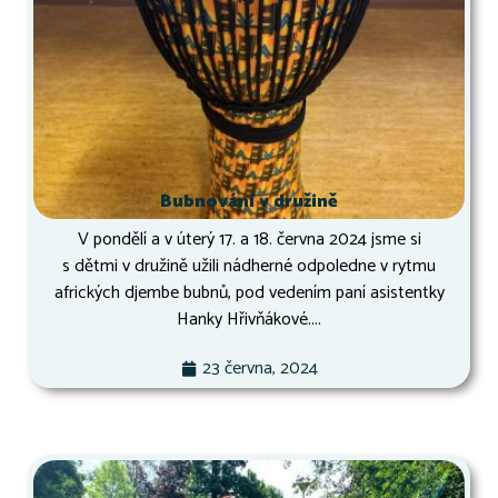
Bubnování v družině
V pondělí a v úterý 17. a 18. června 2024 jsme si
s dětmi v družině užili nádherné odpoledne v rytmu
afrických djembe bubnů, pod vedením paní asistentky
Hanky Hřivňákové....
23 června, 2024