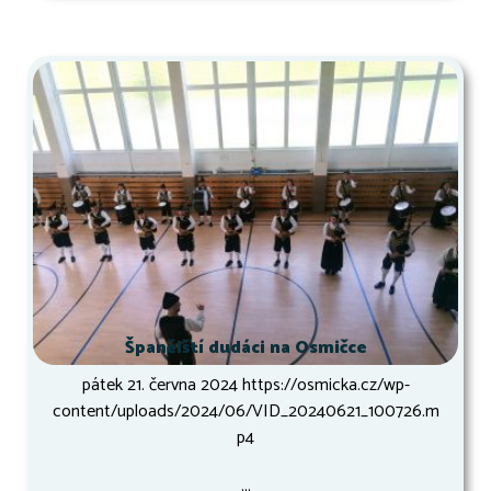
Španělští dudáci na Osmičce
pátek 21. června 2024 https://osmicka.cz/wp-
content/uploads/2024/06/VID_20240621_100726.m
p4
...