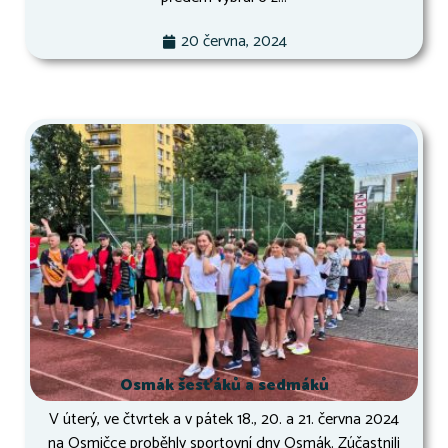
20 června, 2024
Osmák šesťáků a sedmáků
V úterý, ve čtvrtek a v pátek 18., 20. a 21. června 2024
na Osmičce proběhly sportovní dny Osmák. Zúčastnili