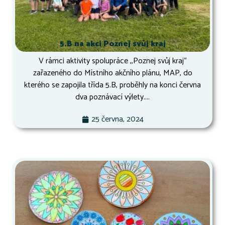
5.B na akci Poznej svůj kraj
V rámci aktivity spolupráce ,,Poznej svůj kraj“
zařazeného do Místního akčního plánu, MAP, do
kterého se zapojila třída 5.B, proběhly na konci června
dva poznávací výlety....
25 června, 2024