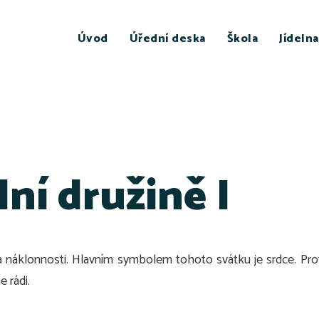
Úvod
Úřední deska
Škola
Jídelna
ní družině I
a náklonnosti. Hlavním symbolem tohoto svátku je srdce. Proto
e rádi.