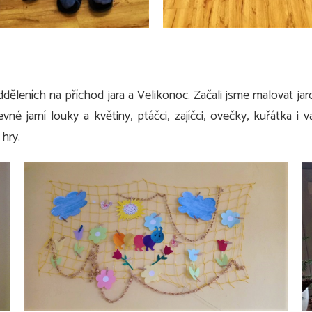
ěleních na příchod jara a Velikonoc. Začali jsme malovat jar
vné jarní louky a květiny, ptáčci, zajíčci, ovečky, kuřátka i v
 hry.