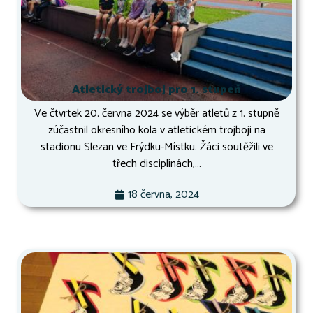
Atletický trojboj pro 1. stupeň
Ve čtvrtek 20. června 2024 se výběr atletů z 1. stupně
zúčastnil okresního kola v atletickém trojboji na
stadionu Slezan ve Frýdku-Místku. Žáci soutěžili ve
třech disciplínách,...
18 června, 2024