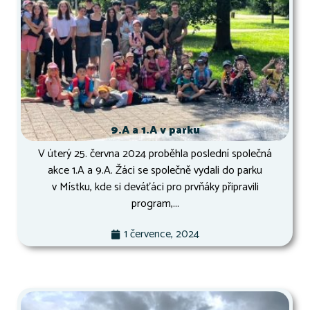
9.A a 1.A v parku
V úterý 25. června 2024 proběhla poslední společná
akce 1.A a 9.A. Žáci se společně vydali do parku
v Místku, kde si deváťáci pro prvňáky připravili
program,...
1 července, 2024