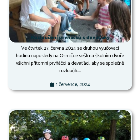
Rozloučení prvňáčků s deváťáky
Ve čtvrtek 27. června 2024 se druhou vyučovací
hodinu naposledy na Osmičce sešli na školním dvoře
všichni přítomní prvňáčci a deváťáci, aby se společně
rozloučili....
1 července, 2024