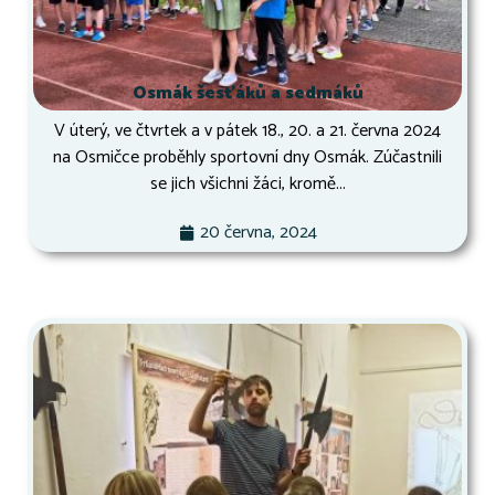
Osmák šesťáků a sedmáků
V úterý, ve čtvrtek a v pátek 18., 20. a 21. června 2024
na Osmičce proběhly sportovní dny Osmák. Zúčastnili
se jich všichni žáci, kromě...
20 června, 2024