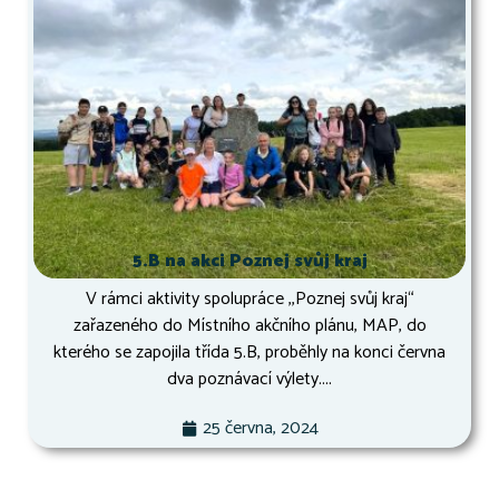
5.B na akci Poznej svůj kraj
V rámci aktivity spolupráce ,,Poznej svůj kraj“
zařazeného do Místního akčního plánu, MAP, do
kterého se zapojila třída 5.B, proběhly na konci června
dva poznávací výlety....
25 června, 2024