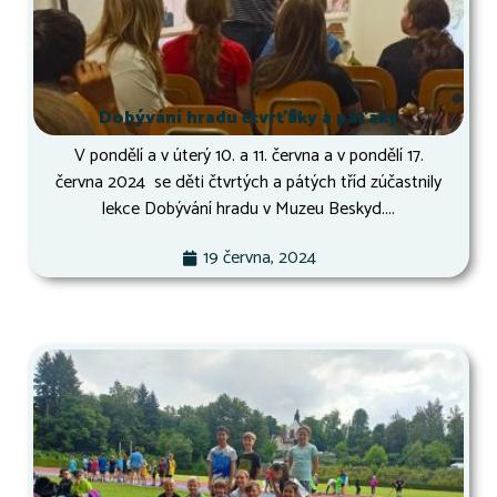
Dobývání hradu čtvrťáky a páťáky
V pondělí a v úterý 10. a 11. června a v pondělí 17.
června 2024 se děti čtvrtých a pátých tříd zúčastnily
lekce Dobývání hradu v Muzeu Beskyd....
19 června, 2024