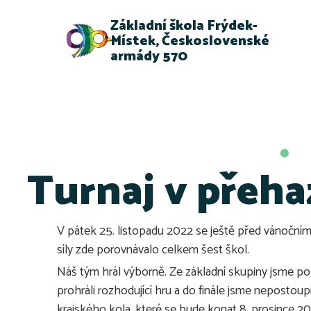
Základní škola Frýdek-
Místek, Československé
armády 570
Turnaj v přeh
V pátek 25. listopadu 2022 se ještě před vánočním 
síly zde porovnávalo celkem šest škol.
Náš tým hrál výborně. Ze základní skupiny jsme po
prohráli rozhodující hru a do finále jsme nepostou
krajského kola, které se bude konat 8. prosince 2