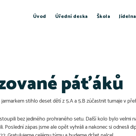
Úvod
Úřední deska
Škola
Jídelna
azované páťáků
jarmarkem stihlo deset dětí z 5.A a 5.B zúčastnit turnaje v př
stoupili bez jediného prohraného setu. Další kolo bylo velmi
pili. Poslední zápas jsme ale opět vyhráli a nakonec si odnesli
022. Gratulujeme celému týmu a budeme držet palce!