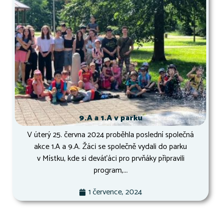
9.A a 1.A v parku
V úterý 25. června 2024 proběhla poslední společná
akce 1.A a 9.A. Žáci se společně vydali do parku
v Místku, kde si deváťáci pro prvňáky připravili
program,...
1 července, 2024