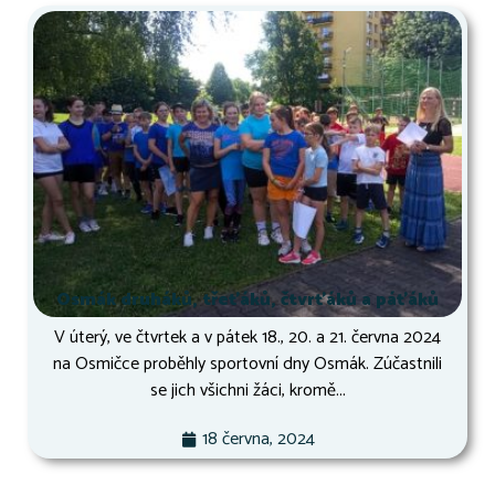
Osmák druháků, třeťáků, čtvrťáků a páťáků
V úterý, ve čtvrtek a v pátek 18., 20. a 21. června 2024
na Osmičce proběhly sportovní dny Osmák. Zúčastnili
se jich všichni žáci, kromě...
18 června, 2024