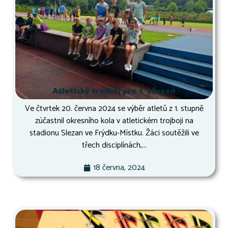
Atletický trojboj pro 1. stupeň
Ve čtvrtek 20. června 2024 se výběr atletů z 1. stupně
zúčastnil okresního kola v atletickém trojboji na
stadionu Slezan ve Frýdku-Místku. Žáci soutěžili ve
třech disciplínách,...
18 června, 2024