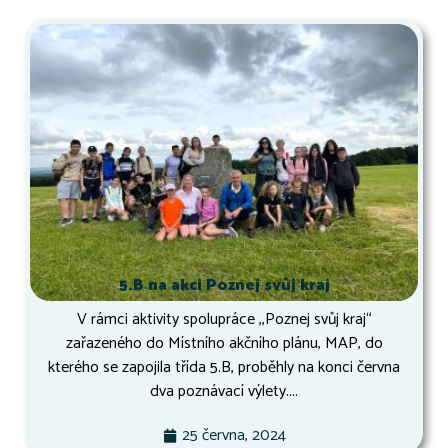
5.B na akci Poznej svůj kraj
V rámci aktivity spolupráce ,,Poznej svůj kraj“
zařazeného do Místního akčního plánu, MAP, do
kterého se zapojila třída 5.B, proběhly na konci června
dva poznávací výlety....
25 června, 2024