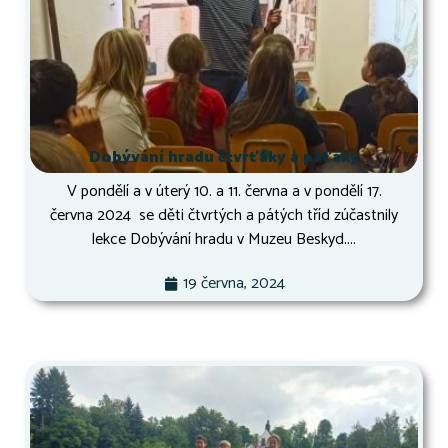
Dobývání hradu čtvrťáky a páťáky
V pondělí a v úterý 10. a 11. června a v pondělí 17.
června 2024 se děti čtvrtých a pátých tříd zúčastnily
lekce Dobývání hradu v Muzeu Beskyd....
19 června, 2024