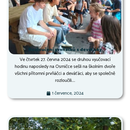
Rozloučení prvňáčků s deváťáky
Ve čtvrtek 27. června 2024 se druhou vyučovací
hodinu naposledy na Osmičce sešli na školním dvoře
všichni přítomní prvňáčci a deváťáci, aby se společně
rozloučili....
1 července, 2024