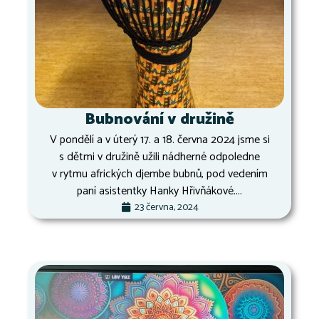
Bubnování v družině
V pondělí a v úterý 17. a 18. června 2024 jsme si
s dětmi v družině užili nádherné odpoledne
v rytmu afrických djembe bubnů, pod vedením
paní asistentky Hanky Hřivňákové....
23 června, 2024