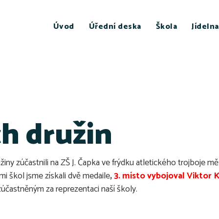
Úvod
Úřední deska
Škola
Jídelna
ch družin
užiny zúčastnili na ZŠ J. Čapka ve frýdku atletického trojboje 
i škol jsme získali dvě medaile
,
3. místo vybojoval Viktor K
účastněným za reprezentaci naší školy.