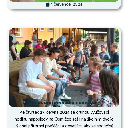
1 července, 2024
Rozloučení prvňáčků s deváťáky
Ve čtvrtek 27. června 2024 se druhou vyučovací
hodinu naposledy na Osmičce sešli na školním dvoře
všichni přítomní prvňáčci a deváťáci, aby se společně