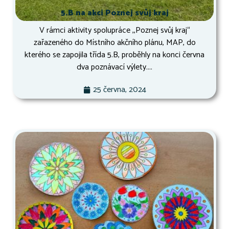
5.B na akci Poznej svůj kraj
V rámci aktivity spolupráce ,,Poznej svůj kraj“
zařazeného do Místního akčního plánu, MAP, do
kterého se zapojila třída 5.B, proběhly na konci června
dva poznávací výlety....
25 června, 2024