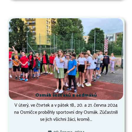
Osmák šesťáků a sedmáků
V úterý, ve čtvrtek a v pátek 18., 20. a 21. června 2024
na Osmičce proběhly sportovní dny Osmák. Zúčastnili
se jich všichni žáci, kromě...