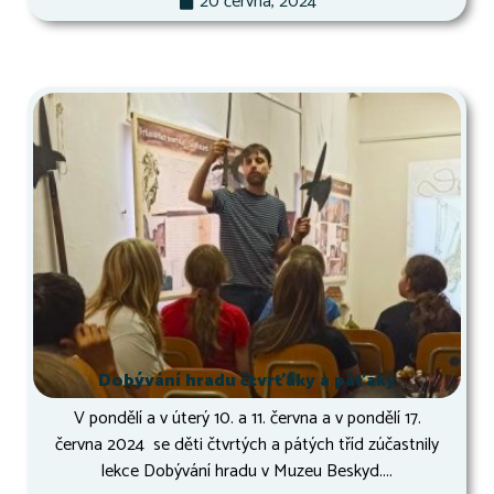
20 června, 2024
Dobývání hradu čtvrťáky a páťáky
V pondělí a v úterý 10. a 11. června a v pondělí 17.
června 2024 se děti čtvrtých a pátých tříd zúčastnily
lekce Dobývání hradu v Muzeu Beskyd....