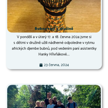
Bubnování v družině
V pondělí a v úterý 17. a 18. června 2024 jsme si
s dětmi v družině užili nádherné odpoledne v rytmu
afrických djembe bubnů, pod vedením paní asistentky
Hanky Hřivňákové....
23 června, 2024