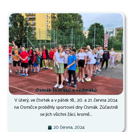
Osmák šesťáků a sedmáků
V úterý, ve čtvrtek a v pátek 18., 20. a 21. června 2024
na Osmičce proběhly sportovní dny Osmák. Zúčastnili
se jich všichni žáci, kromě...
20 června, 2024