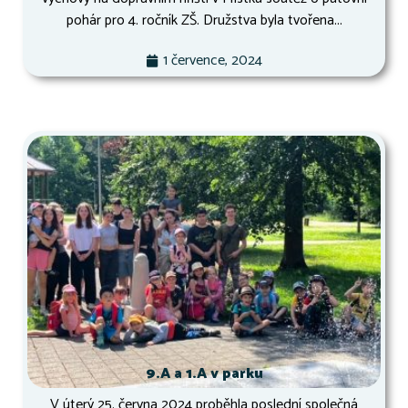
pohár pro 4. ročník ZŠ. Družstva byla tvořena...
1 července, 2024
9.A a 1.A v parku
V úterý 25. června 2024 proběhla poslední společná