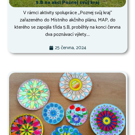
5.B na akci Poznej svůj kraj
V rámci aktivity spolupráce ,,Poznej svůj kraj“
zařazeného do Místního akčního plánu, MAP, do
kterého se zapojila třída 5.B, proběhly na konci června
dva poznávací výlety....
25 června, 2024