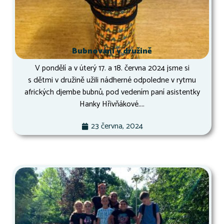
Bubnování v družině
V pondělí a v úterý 17. a 18. června 2024 jsme si
s dětmi v družině užili nádherné odpoledne v rytmu
afrických djembe bubnů, pod vedením paní asistentky
Hanky Hřivňákové....
23 června, 2024