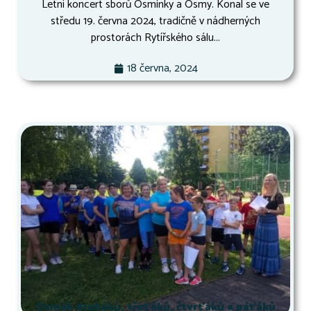
Letní koncert sborů Osminky a Osmy. Konal se ve
středu 19. června 2024, tradičně v nádherných
prostorách Rytířského sálu...
18 června, 2024
Osmák druháků, třeťáků, čtvrťáků a páťáků