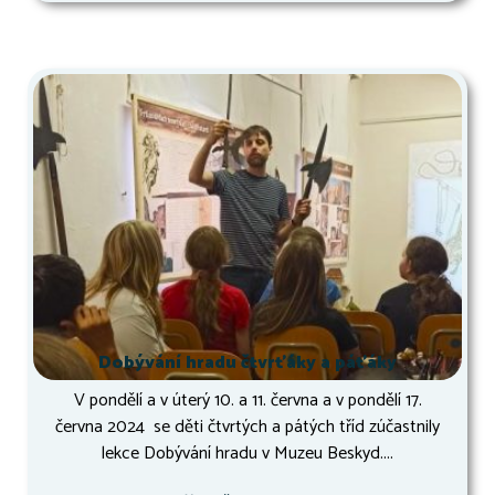
Dobývání hradu čtvrťáky a páťáky
V pondělí a v úterý 10. a 11. června a v pondělí 17.
června 2024 se děti čtvrtých a pátých tříd zúčastnily
lekce Dobývání hradu v Muzeu Beskyd....