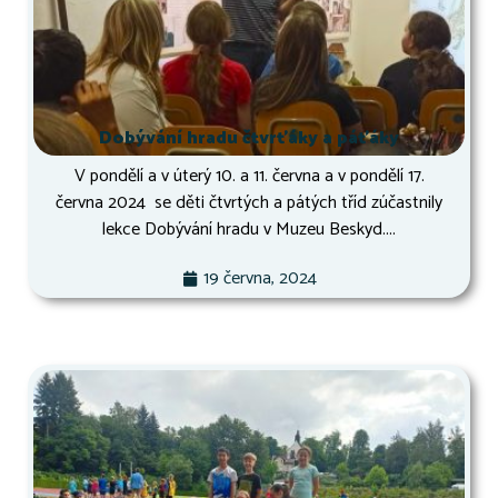
Dobývání hradu čtvrťáky a páťáky
V pondělí a v úterý 10. a 11. června a v pondělí 17.
června 2024 se děti čtvrtých a pátých tříd zúčastnily
lekce Dobývání hradu v Muzeu Beskyd....
19 června, 2024