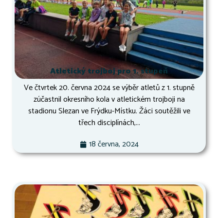
Atletický trojboj pro 1. stupeň
Ve čtvrtek 20. června 2024 se výběr atletů z 1. stupně
zúčastnil okresního kola v atletickém trojboji na
stadionu Slezan ve Frýdku-Místku. Žáci soutěžili ve
třech disciplínách,...
18 června, 2024