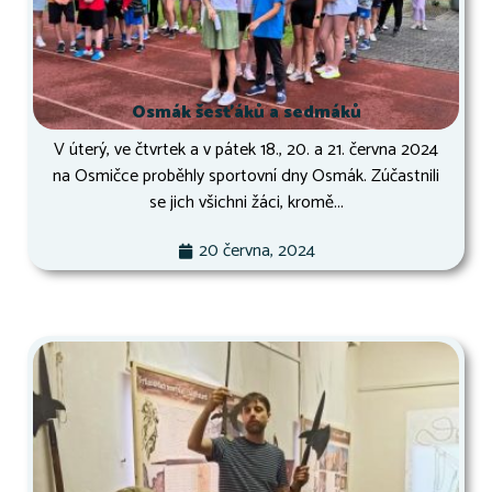
Osmák šesťáků a sedmáků
V úterý, ve čtvrtek a v pátek 18., 20. a 21. června 2024
na Osmičce proběhly sportovní dny Osmák. Zúčastnili
se jich všichni žáci, kromě...
20 června, 2024