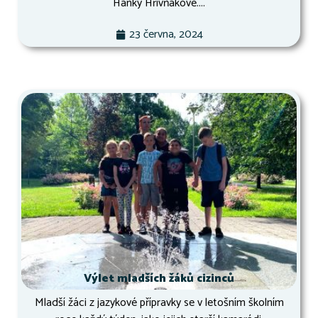
Hanky Hřivňákové....
23 června, 2024
Výlet mladších žáků cizinců
Mladší žáci z jazykové přípravky se v letošním školním