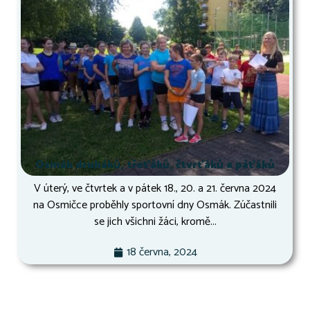
Osmák druháků, třeťáků, čtvrťáků a páťáků
V úterý, ve čtvrtek a v pátek 18., 20. a 21. června 2024
na Osmičce proběhly sportovní dny Osmák. Zúčastnili
se jich všichni žáci, kromě...
18 června, 2024