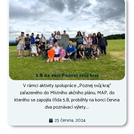
5.B na akci Poznej svůj kraj
V rámci aktivity spolupráce ,,Poznej svůj kraj“
zařazeného do Místního akčního plánu, MAP, do
kterého se zapojila třída 5.B, proběhly na konci června
dva poznávací výlety....
25 června, 2024