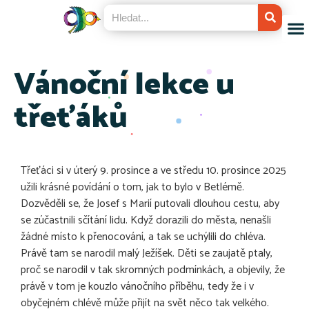
Vánoční lekce u
třeťáků
Třeťáci si v úterý 9. prosince a ve středu 10. prosince 2025
užili krásné povídání o tom, jak to bylo v Betlémě.
Dozvěděli se, že Josef s Marií putovali dlouhou cestu, aby
se zúčastnili sčítání lidu. Když dorazili do města, nenašli
žádné místo k přenocování, a tak se uchýlili do chléva.
Právě tam se narodil malý Ježíšek. Děti se zaujatě ptaly,
proč se narodil v tak skromných podmínkách, a objevily, že
právě v tom je kouzlo vánočního příběhu, tedy že i v
obyčejném chlévě může přijít na svět něco tak velkého.