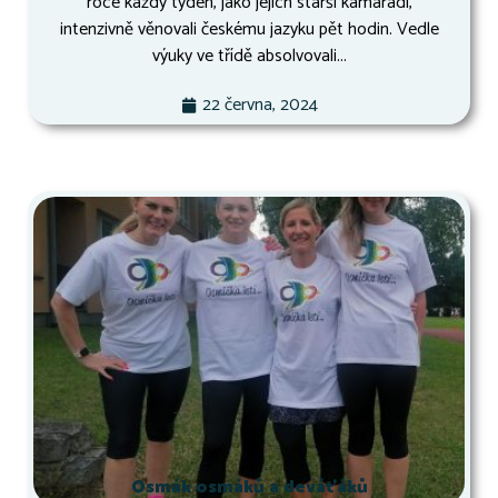
roce každý týden, jako jejich starší kamarádi,
intenzivně věnovali českému jazyku pět hodin. Vedle
výuky ve třídě absolvovali...
22 června, 2024
Osmák osmáků a deváťáků