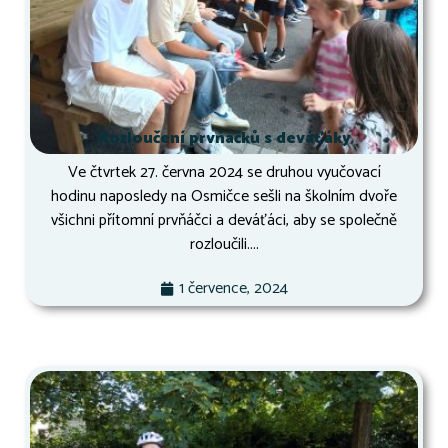
Rozloučení prvňáčků s deváťáky
Ve čtvrtek 27. června 2024 se druhou vyučovací
hodinu naposledy na Osmičce sešli na školním dvoře
všichni přítomní prvňáčci a deváťáci, aby se společně
rozloučili....
1 července, 2024