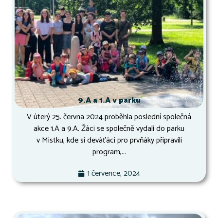
9.A a 1.A v parku
V úterý 25. června 2024 proběhla poslední společná
akce 1.A a 9.A. Žáci se společně vydali do parku
v Místku, kde si deváťáci pro prvňáky připravili
program,...
1 července, 2024