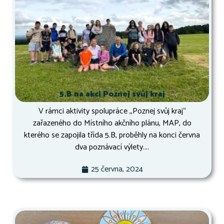
5.B na akci Poznej svůj kraj
V rámci aktivity spolupráce ,,Poznej svůj kraj“
zařazeného do Místního akčního plánu, MAP, do
kterého se zapojila třída 5.B, proběhly na konci června
dva poznávací výlety....
25 června, 2024