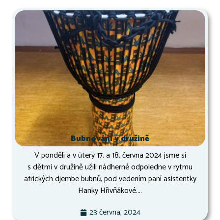
Bubnování v družině
V pondělí a v úterý 17. a 18. června 2024 jsme si
s dětmi v družině užili nádherné odpoledne v rytmu
afrických djembe bubnů, pod vedením paní asistentky
Hanky Hřivňákové....
23 června, 2024