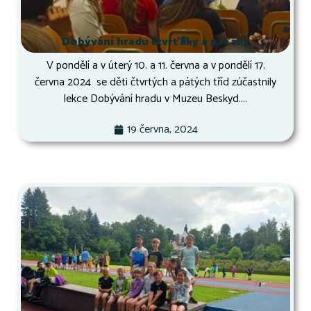
Dobývání hradu čtvrťáky a páťáky
V pondělí a v úterý 10. a 11. června a v pondělí 17.
června 2024 se děti čtvrtých a pátých tříd zúčastnily
lekce Dobývání hradu v Muzeu Beskyd....
19 června, 2024