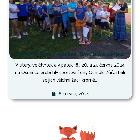
Osmák druháků, třeťáků, čtvrťáků a páťáků
V úterý, ve čtvrtek a v pátek 18., 20. a 21. června 2024
na Osmičce proběhly sportovní dny Osmák. Zúčastnili
se jich všichni žáci, kromě...
18 června, 2024