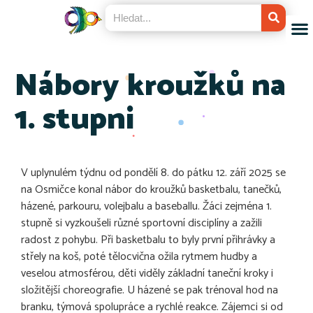
Nábory kroužků na
1. stupni
V uplynulém týdnu od pondělí 8. do pátku 12. září 2025 se
na Osmičce konal nábor do kroužků basketbalu, tanečků,
házené, parkouru, volejbalu a baseballu. Žáci zejména 1.
stupně si vyzkoušeli různé sportovní disciplíny a zažili
radost z pohybu. Při basketbalu to byly první přihrávky a
střely na koš, poté tělocvična ožila rytmem hudby a
veselou atmosférou, děti viděly základní taneční kroky i
složitější choreografie. U házené se pak trénoval hod na
branku, týmová spolupráce a rychlé reakce. Zájemci si od