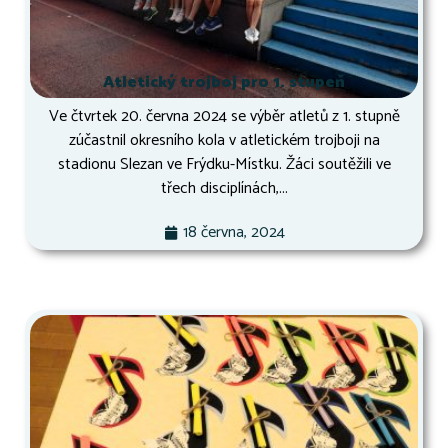
Atletický trojboj pro 1. stupeň
Ve čtvrtek 20. června 2024 se výběr atletů z 1. stupně
zúčastnil okresního kola v atletickém trojboji na
stadionu Slezan ve Frýdku-Místku. Žáci soutěžili ve
třech disciplínách,...
18 června, 2024