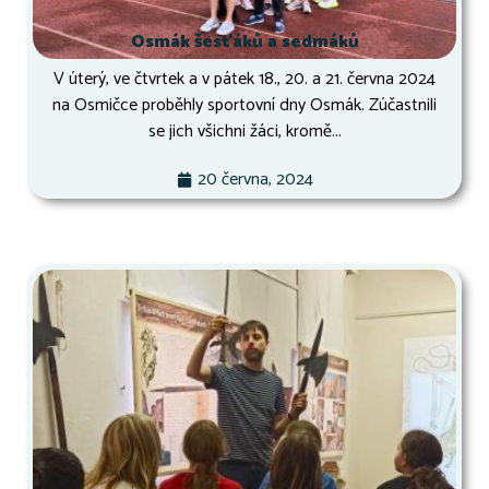
Osmák šesťáků a sedmáků
V úterý, ve čtvrtek a v pátek 18., 20. a 21. června 2024
na Osmičce proběhly sportovní dny Osmák. Zúčastnili
se jich všichni žáci, kromě...
20 června, 2024