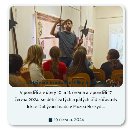
Dobývání hradu čtvrťáky a páťáky
V pondělí a v úterý 10. a 11. června a v pondělí 17.
června 2024 se děti čtvrtých a pátých tříd zúčastnily
lekce Dobývání hradu v Muzeu Beskyd....
19 června, 2024