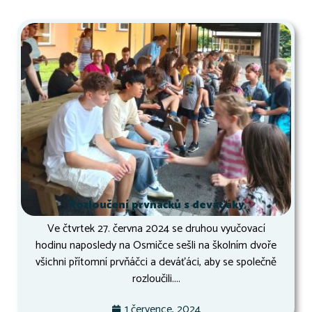
Rozloučení prvňáčků s deváťáky
Ve čtvrtek 27. června 2024 se druhou vyučovací
hodinu naposledy na Osmičce sešli na školním dvoře
všichni přítomní prvňáčci a deváťáci, aby se společně
rozloučili....
1 července, 2024