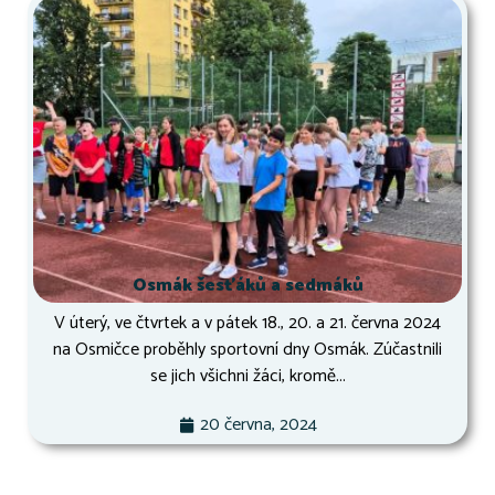
Osmák šesťáků a sedmáků
V úterý, ve čtvrtek a v pátek 18., 20. a 21. června 2024
na Osmičce proběhly sportovní dny Osmák. Zúčastnili
se jich všichni žáci, kromě...
20 června, 2024