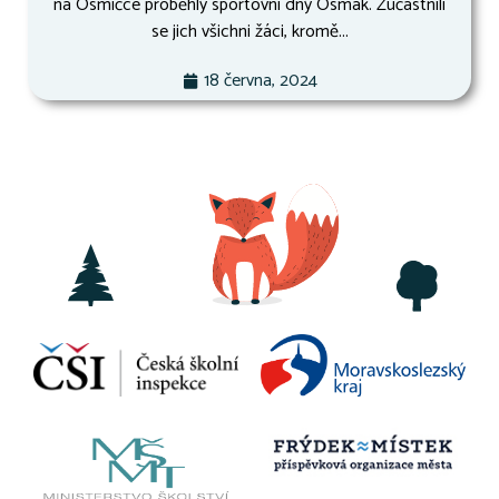
na Osmičce proběhly sportovní dny Osmák. Zúčastnili
se jich všichni žáci, kromě...
18 června, 2024