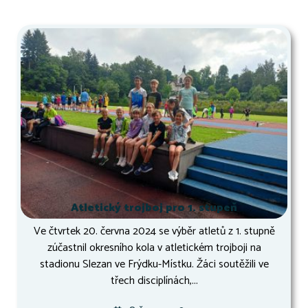
Atletický trojboj pro 1. stupeň
Ve čtvrtek 20. června 2024 se výběr atletů z 1. stupně
zúčastnil okresního kola v atletickém trojboji na
stadionu Slezan ve Frýdku-Místku. Žáci soutěžili ve
třech disciplínách,...