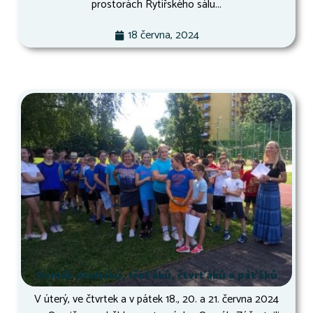
prostorách Rytířského sálu...
18 června, 2024
Osmák druháků, třeťáků, čtvrťáků a páťáků
V úterý, ve čtvrtek a v pátek 18., 20. a 21. června 2024