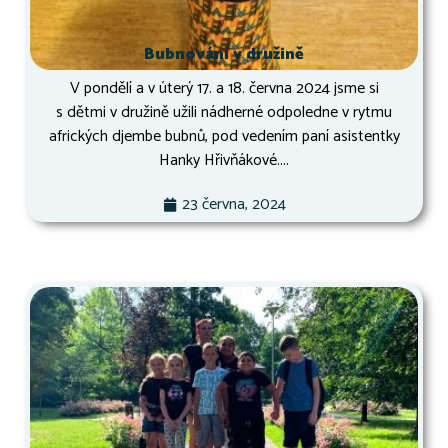
Bubnování v družině
V pondělí a v úterý 17. a 18. června 2024 jsme si
s dětmi v družině užili nádherné odpoledne v rytmu
afrických djembe bubnů, pod vedením paní asistentky
Hanky Hřivňákové....
23 června, 2024