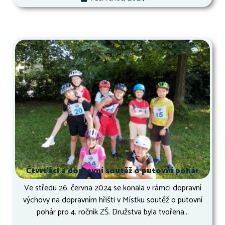
Čtvrťáci a dopravní soutěž o putovní pohár
Ve středu 26. června 2024 se konala v rámci dopravní
výchovy na dopravním hřišti v Místku soutěž o putovní
pohár pro 4. ročník ZŠ. Družstva byla tvořena...