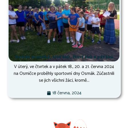
Osmák druháků, třeťáků, čtvrťáků a páťáků
V úterý, ve čtvrtek a v pátek 18., 20. a 21. června 2024
na Osmičce proběhly sportovní dny Osmák. Zúčastnili
se jich všichni žáci, kromě...
18 června, 2024