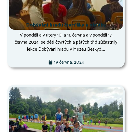
Dobývání hradu čtvrťáky a páťáky
V pondělí a v úterý 10. a 11. června a v pondělí 17.
června 2024 se děti čtvrtých a pátých tříd zúčastnily
lekce Dobývání hradu v Muzeu Beskyd....
19 června, 2024