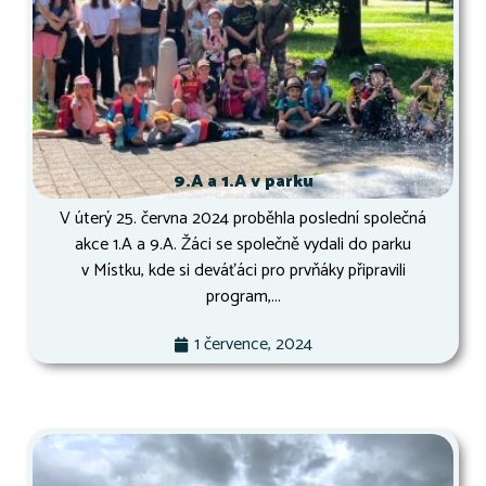
9.A a 1.A v parku
V úterý 25. června 2024 proběhla poslední společná
akce 1.A a 9.A. Žáci se společně vydali do parku
v Místku, kde si deváťáci pro prvňáky připravili
program,...
1 července, 2024