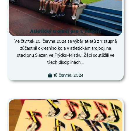
Atletický trojboj pro 1. stupeň
Ve čtvrtek 20. června 2024 se výběr atletů z 1. stupně
zúčastnil okresního kola v atletickém trojboji na
stadionu Slezan ve Frýdku-Místku. Žáci soutěžili ve
třech disciplínách,...
18 června, 2024