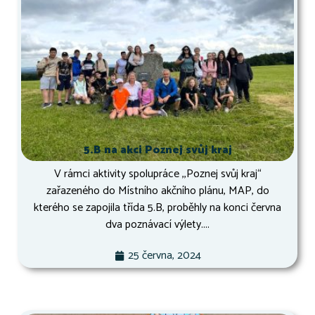
5.B na akci Poznej svůj kraj
V rámci aktivity spolupráce ,,Poznej svůj kraj“
zařazeného do Místního akčního plánu, MAP, do
kterého se zapojila třída 5.B, proběhly na konci června
dva poznávací výlety....
25 června, 2024