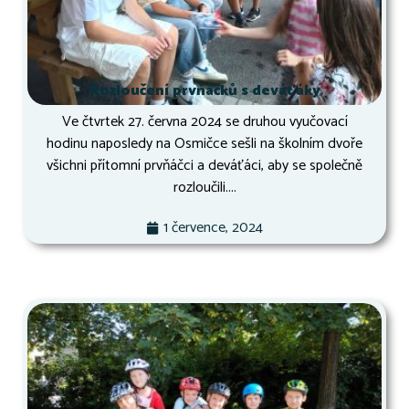
Rozloučení prvňáčků s deváťáky
Ve čtvrtek 27. června 2024 se druhou vyučovací
hodinu naposledy na Osmičce sešli na školním dvoře
všichni přítomní prvňáčci a deváťáci, aby se společně
rozloučili....
1 července, 2024