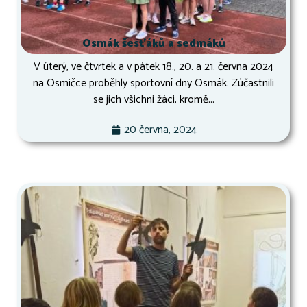
Osmák šesťáků a sedmáků
V úterý, ve čtvrtek a v pátek 18., 20. a 21. června 2024
na Osmičce proběhly sportovní dny Osmák. Zúčastnili
se jich všichni žáci, kromě...
20 června, 2024