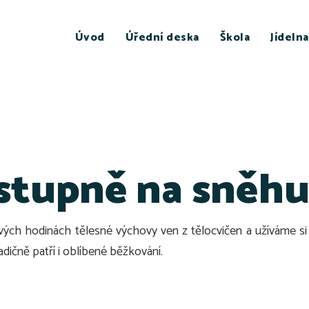
Úvod
Úřední deska
Škola
Jídelna
 stupně na sněh
vých hodinách tělesné výchovy ven z tělocvičen a užíváme 
dičně patří i oblíbené běžkování.