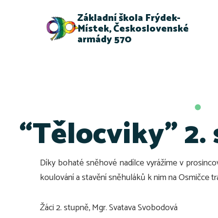
Základní škola Frýdek-
Místek, Československé
armády 570
“Tělocviky” 2.
Díky bohaté sněhové nadílce vyrážíme v prosinco
koulování a stavění sněhuláků k nim na Osmičce tra
Žáci 2. stupně, Mgr. Svatava Svobodová