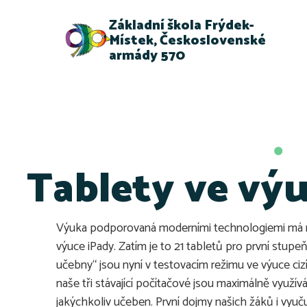
Základní škola Frýdek-
Místek, Československé
armády 570
Tablety ve vý
Výuka podporovaná moderními technologiemi má na O
výuce iPady. Zatím je to 21 tabletů pro první stupe
učebny“ jsou nyní v testovacím režimu ve výuce cizí
naše tři stávající počítačové jsou maximálně využív
jakýchkoliv učeben. První dojmy našich žáků i vyučuj