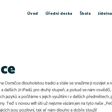
Úvod
Úřední deska
Škola
Jídelna
uce
smičce dlouholetou tradici a stále se snažíme ji rozvíjet a 
ň a dalších 21 iPadů pro druhý stupeň, a pokud se nám osvědčí,
ch jazyků a počítáme s jejich využitím i v dalších předmětech, 
ány. Teď s novou wifi sítí už nejsme vázáni jen na tyto naše „
ících jsou pozitivní, tak ať nám dlouho a dobře slouží!