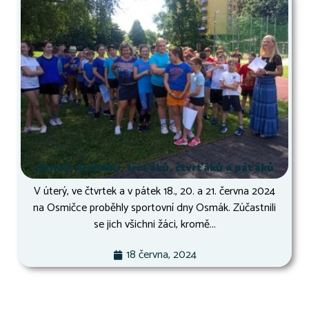
Osmák druháků, třeťáků, čtvrťáků a páťáků
V úterý, ve čtvrtek a v pátek 18., 20. a 21. června 2024
na Osmičce proběhly sportovní dny Osmák. Zúčastnili
se jich všichni žáci, kromě...
18 června, 2024