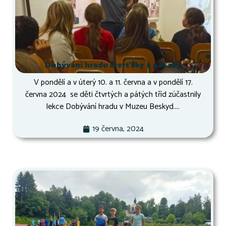
Dobývání hradu čtvrťáky a páťáky
V pondělí a v úterý 10. a 11. června a v pondělí 17.
června 2024 se děti čtvrtých a pátých tříd zúčastnily
lekce Dobývání hradu v Muzeu Beskyd....
19 června, 2024