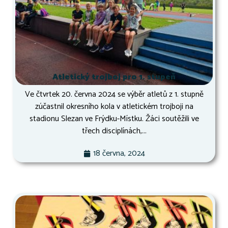
Atletický trojboj pro 1. stupeň
Ve čtvrtek 20. června 2024 se výběr atletů z 1. stupně
zúčastnil okresního kola v atletickém trojboji na
stadionu Slezan ve Frýdku-Místku. Žáci soutěžili ve
třech disciplínách,...
18 června, 2024