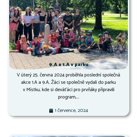
9.A a 1.A v parku
V úterý 25. června 2024 proběhla poslední společná
akce 1.A a 9.A. Žáci se společně vydali do parku
v Místku, kde si deváťáci pro prvňáky připravili
program,...
1 července, 2024