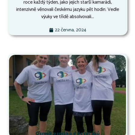
roce každý týden, jako jejich starší kamarádi,
intenzivně věnovali českému jazyku pět hodin. Vedle
výuky ve třídě absolvovali...
22 června, 2024
Osmák osmáků a deváťáků