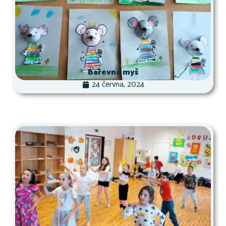
Barevná myš
24 června, 2024