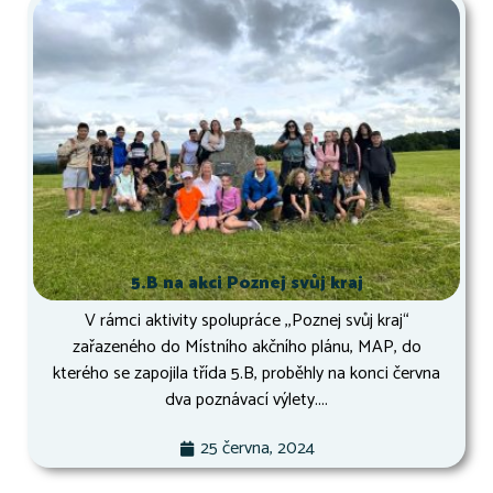
5.B na akci Poznej svůj kraj
V rámci aktivity spolupráce ,,Poznej svůj kraj“
zařazeného do Místního akčního plánu, MAP, do
kterého se zapojila třída 5.B, proběhly na konci června
dva poznávací výlety....
25 června, 2024