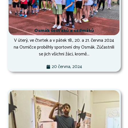
Osmák šesťáků a sedmáků
V úterý, ve čtvrtek a v pátek 18., 20. a 21. června 2024
na Osmičce proběhly sportovní dny Osmák. Zúčastnili
se jich všichni žáci, kromě...
20 června, 2024