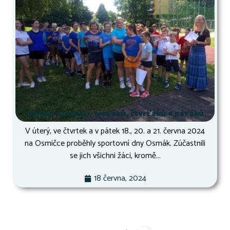
Osmák druháků, třeťáků, čtvrťáků a páťáků
V úterý, ve čtvrtek a v pátek 18., 20. a 21. června 2024
na Osmičce proběhly sportovní dny Osmák. Zúčastnili
se jich všichni žáci, kromě...
18 června, 2024