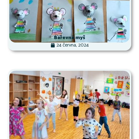
Barevná myš
24 června, 2024