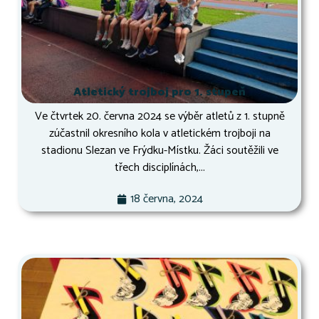
Atletický trojboj pro 1. stupeň
Ve čtvrtek 20. června 2024 se výběr atletů z 1. stupně
zúčastnil okresního kola v atletickém trojboji na
stadionu Slezan ve Frýdku-Místku. Žáci soutěžili ve
třech disciplínách,...
18 června, 2024