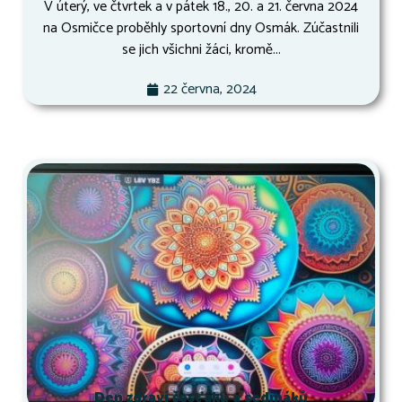
V úterý, ve čtvrtek a v pátek 18., 20. a 21. června 2024
na Osmičce proběhly sportovní dny Osmák. Zúčastnili
se jich všichni žáci, kromě...
22 června, 2024
Den zdraví šesťáků a sedmáků