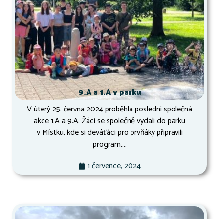
9.A a 1.A v parku
V úterý 25. června 2024 proběhla poslední společná
akce 1.A a 9.A. Žáci se společně vydali do parku
v Místku, kde si deváťáci pro prvňáky připravili
program,...
1 července, 2024