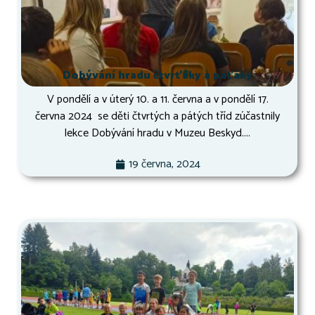
Dobývání hradu čtvrťáky a páťáky
V pondělí a v úterý 10. a 11. června a v pondělí 17.
června 2024 se děti čtvrtých a pátých tříd zúčastnily
lekce Dobývání hradu v Muzeu Beskyd....
19 června, 2024