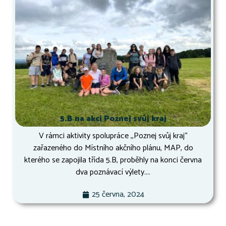
5.B na akci Poznej svůj kraj
V rámci aktivity spolupráce ,,Poznej svůj kraj“
zařazeného do Místního akčního plánu, MAP, do
kterého se zapojila třída 5.B, proběhly na konci června
dva poznávací výlety....
25 června, 2024