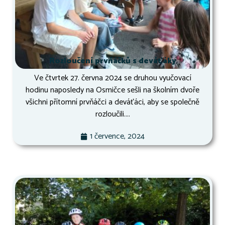
Rozloučení prvňáčků s deváťáky
Ve čtvrtek 27. června 2024 se druhou vyučovací
hodinu naposledy na Osmičce sešli na školním dvoře
všichni přítomní prvňáčci a deváťáci, aby se společně
rozloučili....
1 července, 2024