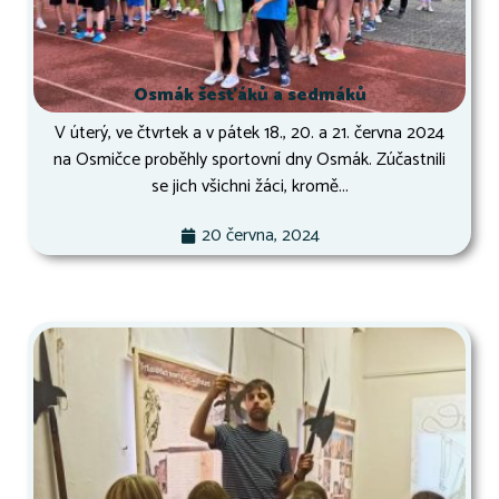
Osmák šesťáků a sedmáků
V úterý, ve čtvrtek a v pátek 18., 20. a 21. června 2024
na Osmičce proběhly sportovní dny Osmák. Zúčastnili
se jich všichni žáci, kromě...
20 června, 2024