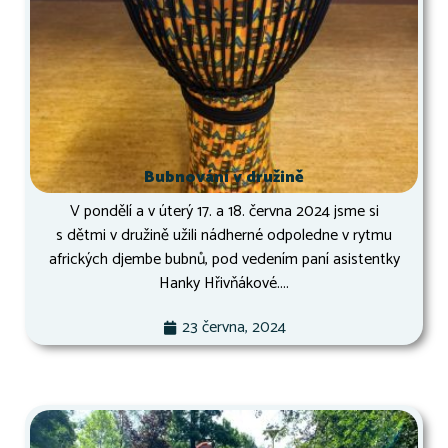
Bubnování v družině
V pondělí a v úterý 17. a 18. června 2024 jsme si
s dětmi v družině užili nádherné odpoledne v rytmu
afrických djembe bubnů, pod vedením paní asistentky
Hanky Hřivňákové....
23 června, 2024