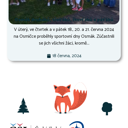
Osmák druháků, třeťáků, čtvrťáků a páťáků
V úterý, ve čtvrtek a v pátek 18., 20. a 21. června 2024
na Osmičce proběhly sportovní dny Osmák. Zúčastnili
se jich všichni žáci, kromě...
18 června, 2024