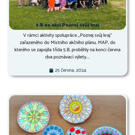
5.B na akci Poznej svůj kraj
V rámci aktivity spolupráce ,,Poznej svůj kraj“
zařazeného do Místního akčního plánu, MAP, do
kterého se zapojila třída 5.B, proběhly na konci června
dva poznávací výlety....
25 června, 2024