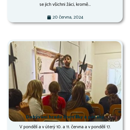
se jich všichni žáci, kromě...
20 června, 2024
Dobývání hradu čtvrťáky a páťáky
V pondělí a v úterý 10. a 11. června a v pondělí 17.