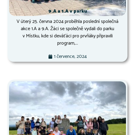
9.A a 1.A v parku
V úterý 25. června 2024 proběhla poslední společná
akce 1.A a 9.A. Žáci se společně vydali do parku
v Místku, kde si deváťáci pro prvňáky připravili
program,...
1 července, 2024