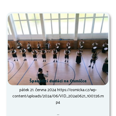
Španělští dudáci na Osmičce
pátek 21. června 2024 https://osmicka.cz/wp-
content/uploads/2024/06/VID_20240621_100726.m
p4
...