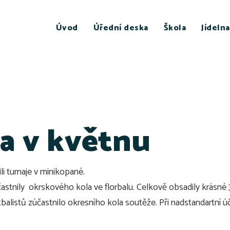
Úvod
Úřední deska
Škola
Jídelna
 a v květnu
li turnaje v minikopané.
astnily okrskového kola ve florbalu. Celkově obsadily krásné
alistů zúčastnilo okresního kola soutěže. Při nadstandartní úč