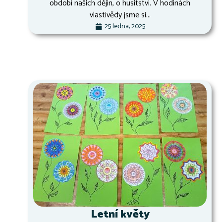
období našich dějin, o husitství. V hodinách
vlastivědy jsme si...
25 ledna, 2025
Letní květy