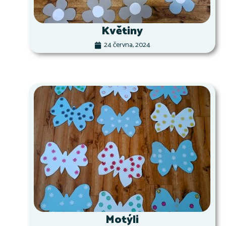
Květiny
24 června, 2024
Motýli