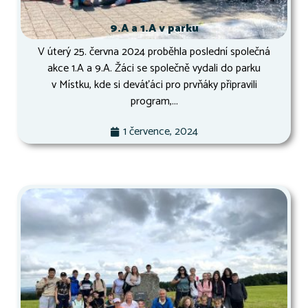
9.A a 1.A v parku
V úterý 25. června 2024 proběhla poslední společná
akce 1.A a 9.A. Žáci se společně vydali do parku
v Místku, kde si deváťáci pro prvňáky připravili
program,...
1 července, 2024