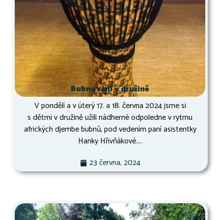
Bubnování v družině
V pondělí a v úterý 17. a 18. června 2024 jsme si
s dětmi v družině užili nádherné odpoledne v rytmu
afrických djembe bubnů, pod vedením paní asistentky
Hanky Hřivňákové....
23 června, 2024