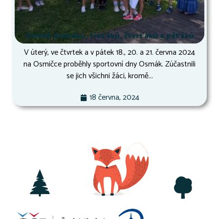
Osmák druháků, třeťáků, čtvrťáků a páťáků
V úterý, ve čtvrtek a v pátek 18., 20. a 21. června 2024
na Osmičce proběhly sportovní dny Osmák. Zúčastnili
se jich všichni žáci, kromě...
18 června, 2024