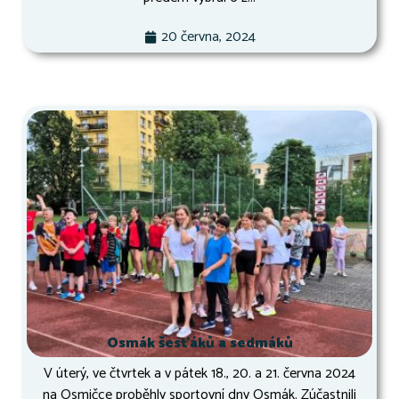
20 června, 2024
Osmák šesťáků a sedmáků
V úterý, ve čtvrtek a v pátek 18., 20. a 21. června 2024
na Osmičce proběhly sportovní dny Osmák. Zúčastnili