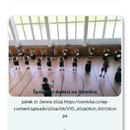
Španělští dudáci na Osmičce
pátek 21. června 2024 https://osmicka.cz/wp-
content/uploads/2024/06/VID_20240621_100726.m
p4
...