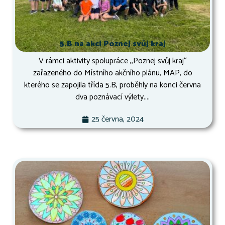
5.B na akci Poznej svůj kraj
V rámci aktivity spolupráce ,,Poznej svůj kraj“
zařazeného do Místního akčního plánu, MAP, do
kterého se zapojila třída 5.B, proběhly na konci června
dva poznávací výlety....
25 června, 2024