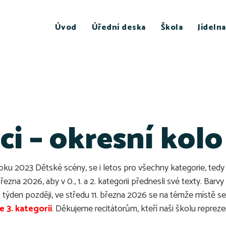
Úvod
Úřední deska
Škola
Jídelna
ci – okresní kolo
oku 2023 Dětské scény, se i letos pro všechny kategorie, tedy 0.
ezna 2026, aby v 0., 1. a 2. kategorii přednesli své texty. Barv
 týden později, ve středu 11. března 2026 se na témže místě setka
ve 3. kategorii
.
Děkujeme recitátorům, kteří naši školu reprezen