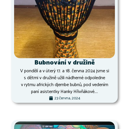
Bubnování v družině
V pondělí a v úterý 17. a 18. června 2024 jsme si
s dětmi v družině užili nádherné odpoledne
v rytmu afrických djembe bubnů, pod vedením
paní asistentky Hanky Hřivňákové....
23 června, 2024