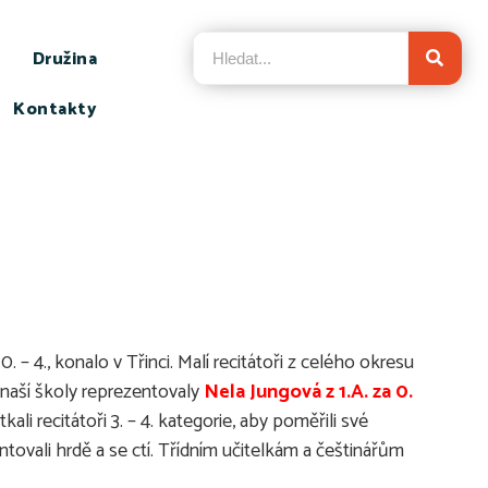
Družina
Kontakty
 – 4., konalo v Třinci. Malí recitátoři z celého okresu
y naší školy reprezentovaly
Nela Jungová z 1.A. za 0.
li recitátoři 3. – 4. kategorie, aby poměřili své
tovali hrdě a se ctí. Třídním učitelkám a češtinářům