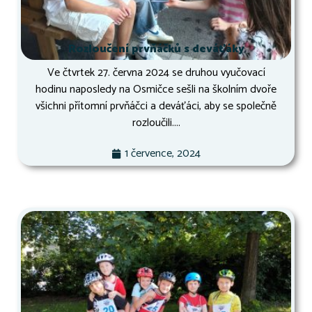
Rozloučení prvňáčků s deváťáky
Ve čtvrtek 27. června 2024 se druhou vyučovací
hodinu naposledy na Osmičce sešli na školním dvoře
všichni přítomní prvňáčci a deváťáci, aby se společně
rozloučili....
1 července, 2024