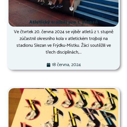
Atletický trojboj pro 1. stupeň
Ve čtvrtek 20. června 2024 se výběr atletů z 1. stupně
zúčastnil okresního kola v atletickém trojboji na
stadionu Slezan ve Frýdku-Místku. Žáci soutěžili ve
třech disciplínách,...
18 června, 2024