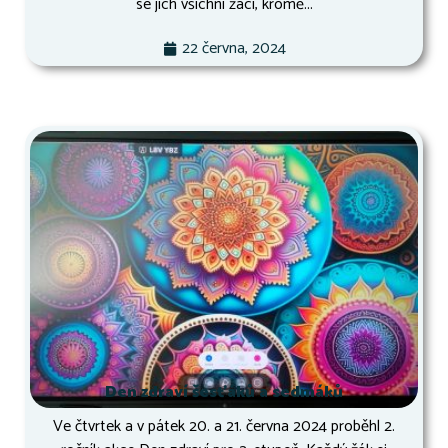
se jich všichni žáci, kromě...
22 června, 2024
Den zdraví šesťáků a sedmáků
Ve čtvrtek a v pátek 20. a 21. června 2024 proběhl 2.