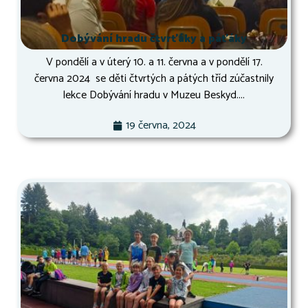
Dobývání hradu čtvrťáky a páťáky
V pondělí a v úterý 10. a 11. června a v pondělí 17.
června 2024 se děti čtvrtých a pátých tříd zúčastnily
lekce Dobývání hradu v Muzeu Beskyd....
19 června, 2024