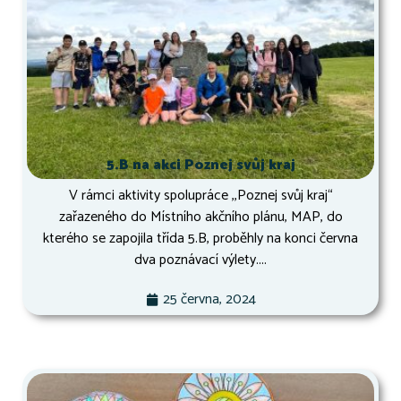
5.B na akci Poznej svůj kraj
V rámci aktivity spolupráce ,,Poznej svůj kraj“
zařazeného do Místního akčního plánu, MAP, do
kterého se zapojila třída 5.B, proběhly na konci června
dva poznávací výlety....
25 června, 2024