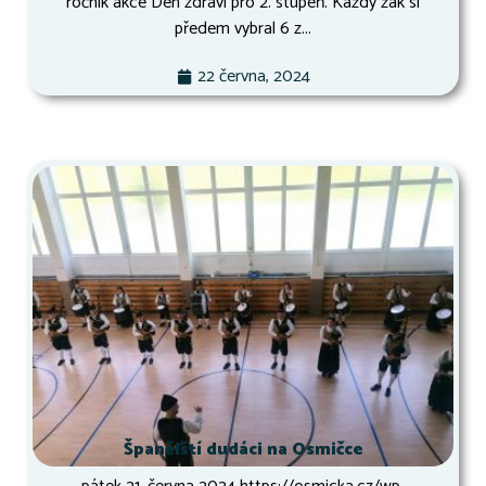
ročník akce Den zdraví pro 2. stupeň. Každý žák si
předem vybral 6 z...
22 června, 2024
Španělští dudáci na Osmičce