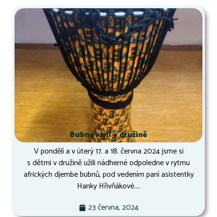
Bubnování v družině
V pondělí a v úterý 17. a 18. června 2024 jsme si
s dětmi v družině užili nádherné odpoledne v rytmu
afrických djembe bubnů, pod vedením paní asistentky
Hanky Hřivňákové....
23 června, 2024