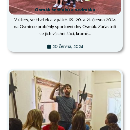
Osmák šesťáků a sedmáků
V úterý, ve čtvrtek a v pátek 18., 20. a 21. června 2024
na Osmičce proběhly sportovní dny Osmák. Zúčastnili
se jich všichni žáci, kromě...
20 června, 2024