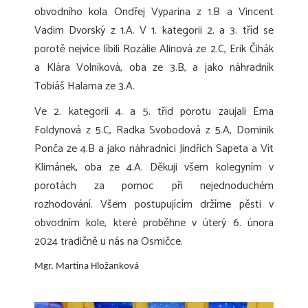
obvodního kola Ondřej Vyparina z 1.B a Vincent
Vadim Dvorský z 1.A. V 1. kategorii 2. a 3. tříd se
porotě nejvíce líbili Rozálie Alinová ze 2.C, Erik Čihák
a Klára Volníková, oba ze 3.B, a jako náhradník
Tobiáš Halama ze 3.A.
Ve 2. kategorii 4. a 5. tříd porotu zaujali Ema
Foldynová z 5.C, Radka Svobodová z 5.A, Dominik
Ponča ze 4.B a jako náhradníci Jindřich Sapeta a Vít
Klimánek, oba ze 4.A. Děkuji všem kolegyním v
porotách za pomoc při nejednoduchém
rozhodování. Všem postupujícím držíme pěsti v
obvodním kole, které proběhne v úterý 6. února
2024 tradičně u nás na Osmičce.
Mgr. Martina Hložanková